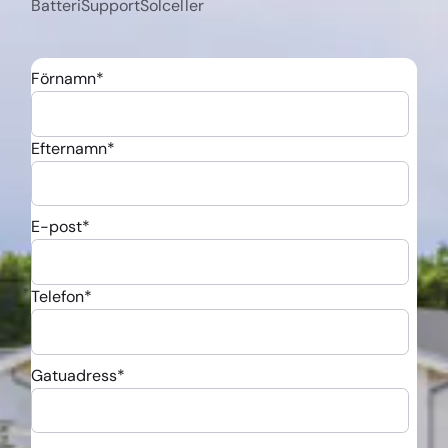
Batteri
Support
Solceller
Förnamn
*
Efternamn
*
E-post
*
Telefon
*
Gatuadress
*