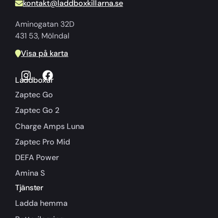
kontakt@laddboxkillarna.se
Aminogatan 32D
431 53, Mölndal
Visa på karta
Laddboxar
Zaptec Go
Zaptec Go 2
Charge Amps Luna
Zaptec Pro Mid
DEFA Power
Amina S
Tjänster
Ladda hemma