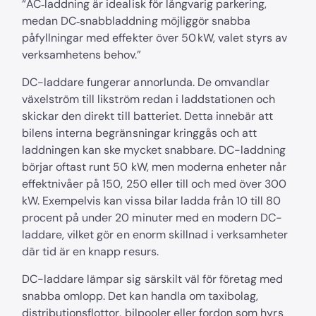
“AC‑laddning är idealisk för långvarig parkering,
medan DC‑snabbladdning möjliggör snabba
påfyllningar med effekter över 50 kW, valet styrs av
verksamhetens behov.”
DC-laddare fungerar annorlunda. De omvandlar
växelström till likström redan i laddstationen och
skickar den direkt till batteriet. Detta innebär att
bilens interna begränsningar kringgås och att
laddningen kan ske mycket snabbare. DC-laddning
börjar oftast runt 50 kW, men moderna enheter når
effektnivåer på 150, 250 eller till och med över 300
kW. Exempelvis kan vissa bilar ladda från 10 till 80
procent på under 20 minuter med en modern DC-
laddare, vilket gör en enorm skillnad i verksamheter
där tid är en knapp resurs.
DC-laddare lämpar sig särskilt väl för företag med
snabba omlopp. Det kan handla om taxibolag,
distributionsflottor, bilpooler eller fordon som hyrs