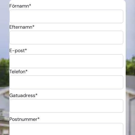
Förnamn
*
Efternamn
*
E-post
*
Telefon
*
Gatuadress
*
Postnummer
*