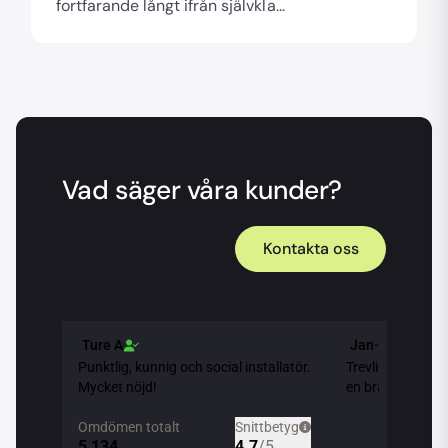
fortfarande långt ifrån självkla...
Vad säger våra kunder?
Kontakta oss