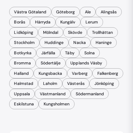
Västra Götaland
Göteborg
Ale
Alingsås
Borås
Härryda
Kungälv
Lerum
Lidköping
Mölndal
Skövde
Trollhättan
Stockholm
Huddinge
Nacka
Haninge
Botkyrka
Järfälla
Täby
Solna
Bromma
Södertälje
Upplands Väsby
Halland
Kungsbacka
Varberg
Falkenberg
Halmstad
Laholm
Västerås
Jönköping
Uppsala
Västmanland
Södermanland
Eskilstuna
Kungsholmen