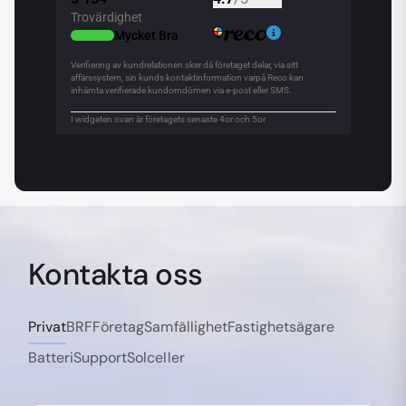
Kontakta oss
Privat
BRF
Företag
Samfällighet
Fastighetsägare
Batteri
Support
Solceller