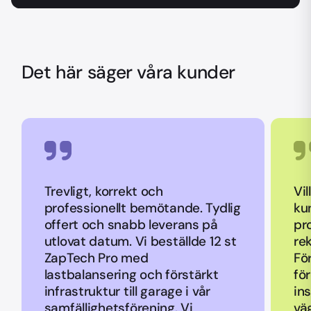
Det här säger våra kunder
Trevligt, korrekt och
Vil
professionellt bemötande. Tydlig
ku
offert och snabb leverans på
pr
utlovat datum. Vi beställde 12 st
re
ZapTech Pro med
Fö
lastbalansering och förstärkt
fö
infrastruktur till garage i vår
ins
samfällighetsförening. Vi
vä