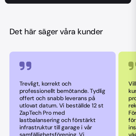
Det här säger våra kunder
Trevligt, korrekt och
Vil
professionellt bemötande. Tydlig
ku
offert och snabb leverans på
pr
utlovat datum. Vi beställde 12 st
re
ZapTech Pro med
Fö
lastbalansering och förstärkt
fö
infrastruktur till garage i vår
ins
samfällighetsförening. Vi
vä