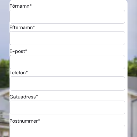
Förnamn
*
Efternamn
*
E-post
*
Telefon
*
Gatuadress
*
Postnummer
*