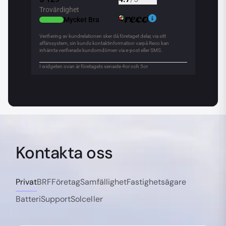
Kontakta oss
Privat
BRF
Företag
Samfällighet
Fastighetsägare
Batteri
Support
Solceller