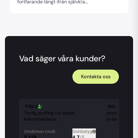
fortfarande långt ifrån självkla...
Vad säger våra kunder?
Kontakta oss