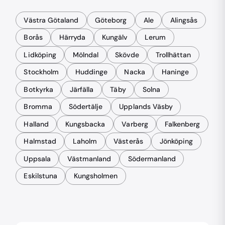
Västra Götaland
Göteborg
Ale
Alingsås
Borås
Härryda
Kungälv
Lerum
Lidköping
Mölndal
Skövde
Trollhättan
Stockholm
Huddinge
Nacka
Haninge
Botkyrka
Järfälla
Täby
Solna
Bromma
Södertälje
Upplands Väsby
Halland
Kungsbacka
Varberg
Falkenberg
Halmstad
Laholm
Västerås
Jönköping
Uppsala
Västmanland
Södermanland
Eskilstuna
Kungsholmen