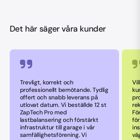
kopplat till ROT-avdraget grön teknik, som
laddkabeln som du behöver. Det går alltid
dras av direkt på din faktura.
att låsa fast en laddkabel i din laddbox om
du väljer en laddbox med ett uttag.
Det här säger våra kunder
Trevligt, korrekt och
Vil
professionellt bemötande. Tydlig
ku
offert och snabb leverans på
pr
utlovat datum. Vi beställde 12 st
re
ZapTech Pro med
Fö
lastbalansering och förstärkt
fö
infrastruktur till garage i vår
ins
samfällighetsförening. Vi
vä