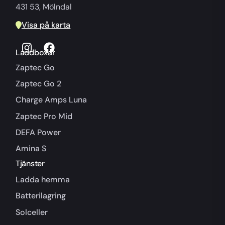
431 53, Mölndal
Visa på karta
Laddboxar
Zaptec Go
Zaptec Go 2
Charge Amps Luna
Zaptec Pro Mid
DEFA Power
Amina S
Tjänster
Ladda hemma
Batterilagring
Solceller