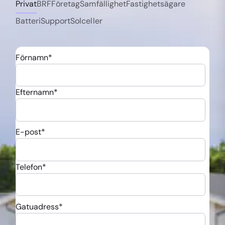
Privat
BRF
Företag
Samfällighet
Fastighetsägare
Batteri
Support
Solceller
Förnamn
*
Efternamn
*
E-post
*
Telefon
*
Gatuadress
*