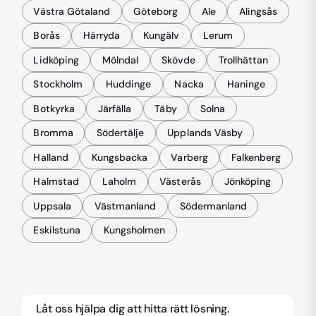
Västra Götaland
Göteborg
Ale
Alingsås
Borås
Härryda
Kungälv
Lerum
Lidköping
Mölndal
Skövde
Trollhättan
Stockholm
Huddinge
Nacka
Haninge
Botkyrka
Järfälla
Täby
Solna
Bromma
Södertälje
Upplands Väsby
Halland
Kungsbacka
Varberg
Falkenberg
Halmstad
Laholm
Västerås
Jönköping
Uppsala
Västmanland
Södermanland
Eskilstuna
Kungsholmen
Låt oss hjälpa dig att hitta rätt lösning.