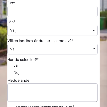
Ort
*
Län
*
Vilken laddbox är du intresserad av?
*
Har du solceller?
*
Ja
Nej
Meddelande
Jag godkänner
integritetspolicyn.
*