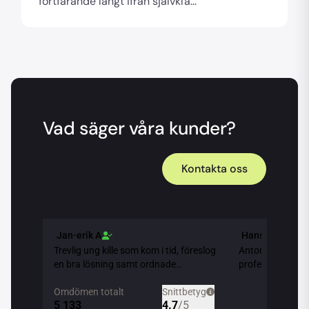
fortfarande långt ifrån självkla...
Vad säger våra kunder?
Kontakta oss