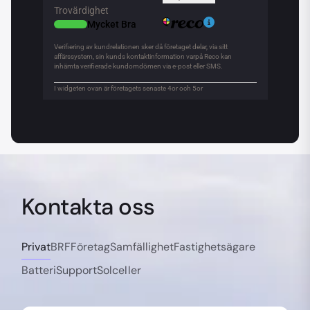
Kontakta oss
Privat
BRF
Företag
Samfällighet
Fastighetsägare
Batteri
Support
Solceller