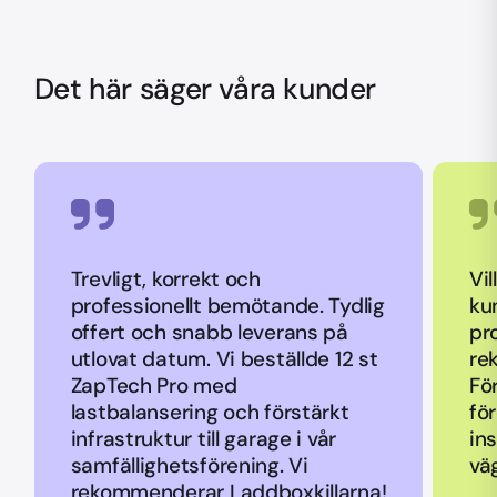
Det här säger våra kunder
Trevligt, korrekt och
Vil
professionellt bemötande. Tydlig
ku
offert och snabb leverans på
pr
utlovat datum. Vi beställde 12 st
re
ZapTech Pro med
Fö
lastbalansering och förstärkt
fö
infrastruktur till garage i vår
ins
samfällighetsförening. Vi
vä
rekommenderar Laddboxkillarna!