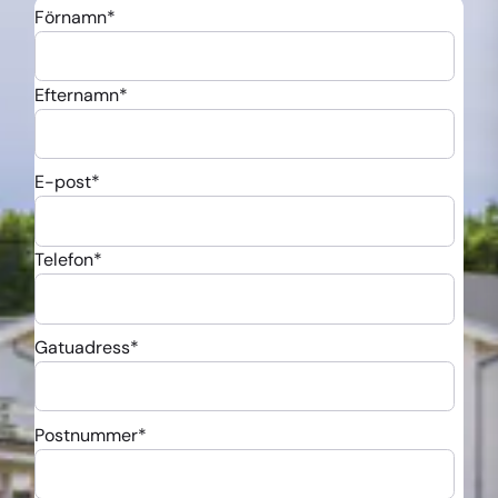
Förnamn
*
Efternamn
*
E-post
*
Telefon
*
Gatuadress
*
Postnummer
*