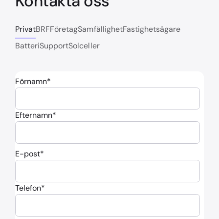
Kontakta oss
Privat
BRF
Företag
Samfällighet
Fastighetsägare
Batteri
Support
Solceller
Förnamn
*
Efternamn
*
E-post
*
Telefon
*