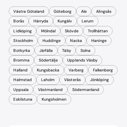
Västra Götaland
Göteborg
Ale
Alingsås
Borås
Härryda
Kungälv
Lerum
Lidköping
Mölndal
Skövde
Trollhättan
Stockholm
Huddinge
Nacka
Haninge
Botkyrka
Järfälla
Täby
Solna
Bromma
Södertälje
Upplands Väsby
Halland
Kungsbacka
Varberg
Falkenberg
Halmstad
Laholm
Västerås
Jönköping
Uppsala
Västmanland
Södermanland
Eskilstuna
Kungsholmen