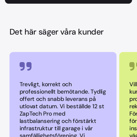
Det här säger våra kunder
Trevligt, korrekt och
Vil
professionellt bemötande. Tydlig
ku
offert och snabb leverans på
pr
utlovat datum. Vi beställde 12 st
re
ZapTech Pro med
Fö
lastbalansering och förstärkt
fö
infrastruktur till garage i vår
ins
samfällighetsförening. Vi
vä