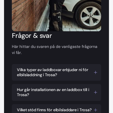
Frågor & svar
Här hittar du svaren på de vanligaste frågorna
vi får.
Vilka typer av laddboxar erbjuder ni för
elbilsladdning i Trosa?
Vi erbjuder en rad olika laddboxar
anpassade för både privatpersoner och
Hur går installationen av en laddbox till i
Trosa?
företag i Trosa. Våra laddboxar inkluderar
smarta modeller med Wi-Fi-anslutning för
När du beställer en laddbox genom oss,
enkel hantering via mobila appar, samt
inkluderar processen en initial
Vilket stöd finns för elbilsladdare i Trosa?