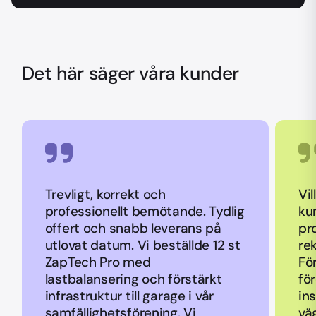
Det här säger våra kunder
Trevligt, korrekt och
Vil
professionellt bemötande. Tydlig
ku
offert och snabb leverans på
pr
utlovat datum. Vi beställde 12 st
re
ZapTech Pro med
Fö
lastbalansering och förstärkt
fö
infrastruktur till garage i vår
ins
samfällighetsförening. Vi
vä