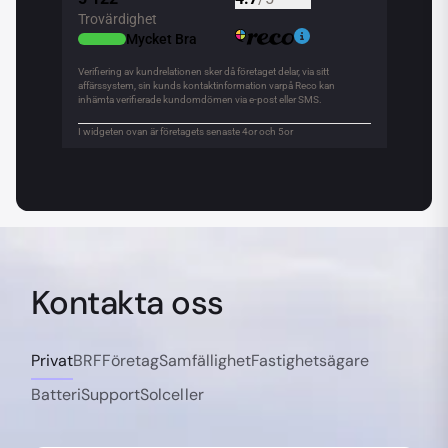
Kontakta oss
Privat
BRF
Företag
Samfällighet
Fastighetsägare
Batteri
Support
Solceller