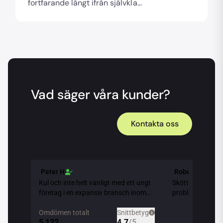
fortfarande långt ifrån självkla...
Vad säger våra kunder?
Kontakta oss