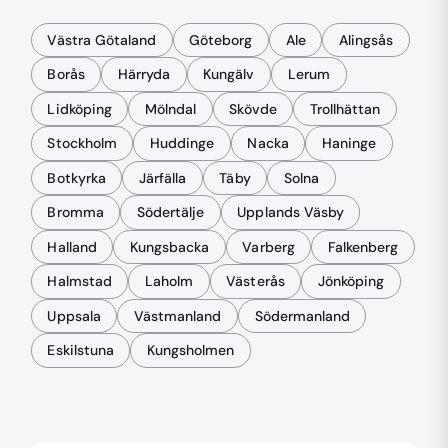
Västra Götaland
Göteborg
Ale
Alingsås
Borås
Härryda
Kungälv
Lerum
Lidköping
Mölndal
Skövde
Trollhättan
Stockholm
Huddinge
Nacka
Haninge
Botkyrka
Järfälla
Täby
Solna
Bromma
Södertälje
Upplands Väsby
Halland
Kungsbacka
Varberg
Falkenberg
Halmstad
Laholm
Västerås
Jönköping
Uppsala
Västmanland
Södermanland
Eskilstuna
Kungsholmen