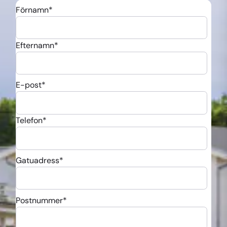
Förnamn
*
Efternamn
*
E-post
*
Telefon
*
Gatuadress
*
Postnummer
*