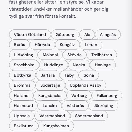
fastigheter eller sitter i en styrelse. Vi kapar
väntetider, undviker mellanhänder och ger dig
tydliga svar från första kontakt.
Västra Götaland
Göteborg
Ale
Alingsås
Borås
Härryda
Kungälv
Lerum
Lidköping
Mölndal
Skövde
Trollhättan
Stockholm
Huddinge
Nacka
Haninge
Botkyrka
Järfälla
Täby
Solna
Bromma
Södertälje
Upplands Väsby
Halland
Kungsbacka
Varberg
Falkenberg
Halmstad
Laholm
Västerås
Jönköping
Uppsala
Västmanland
Södermanland
Eskilstuna
Kungsholmen