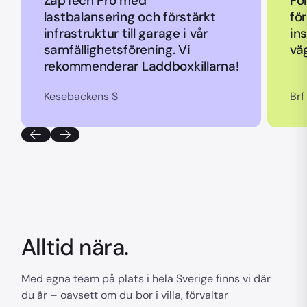
ZapTech Pro med
Fö
lastbalansering och förstärkt
fö
infrastruktur till garage i vår
ins
samfällighetsförening. Vi
vä
rekommenderar Laddboxkillarna!
Kesebackens S
Brf
Alltid nära.
Med egna team på plats i hela Sverige finns vi där
du är – oavsett om du bor i villa, förvaltar