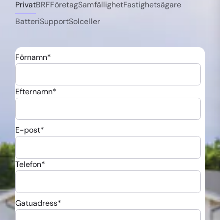
Privat
BRF
Företag
Samfällighet
Fastighetsägare
Batteri
Support
Solceller
Förnamn
*
Efternamn
*
E-post
*
Telefon
*
Gatuadress
*