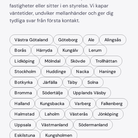
fastigheter eller sitter i en styrelse. Vi kapar
väntetider, undviker mellanhänder och ger dig
tydliga svar från första kontakt.
Västra Götaland
Göteborg
Ale
Alingsås
Borås
Härryda
Kungälv
Lerum
Lidköping
Mölndal
Skövde
Trollhättan
Stockholm
Huddinge
Nacka
Haninge
Botkyrka
Järfälla
Täby
Solna
Bromma
Södertälje
Upplands Väsby
Halland
Kungsbacka
Varberg
Falkenberg
Halmstad
Laholm
Västerås
Jönköping
Uppsala
Västmanland
Södermanland
Eskilstuna
Kungsholmen