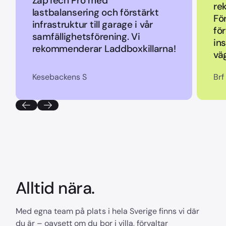
ZapTech Pro med
re
lastbalansering och förstärkt
Fö
infrastruktur till garage i vår
fö
samfällighetsförening. Vi
ins
rekommenderar Laddboxkillarna!
vä
Kesebackens S
Brf
Alltid nära.
Med egna team på plats i hela Sverige finns vi där
du är – oavsett om du bor i villa, förvaltar