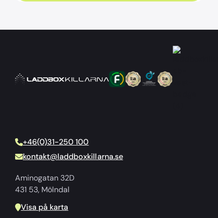
+46(0)31-250 100
kontakt@laddboxkillarna.se
Aminogatan 32D
431 53, Mölndal
Visa på karta