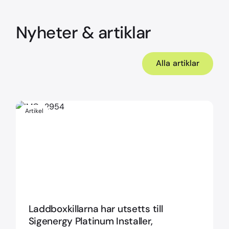
laddbox fungerar problemfritt. Vi erbjuder
underhållsservice och support om något
problem skulle uppstå.
Nyheter & artiklar
Alla artiklar
Artikel
Laddboxkillarna har utsetts till
Sigenergy Platinum Installer,