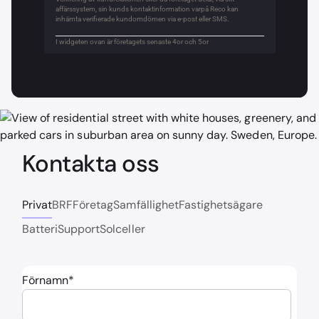
Kontakta oss
Privat
BRF
Företag
Samfällighet
Fastighetsägare
Batteri
Support
Solceller
Förnamn
*