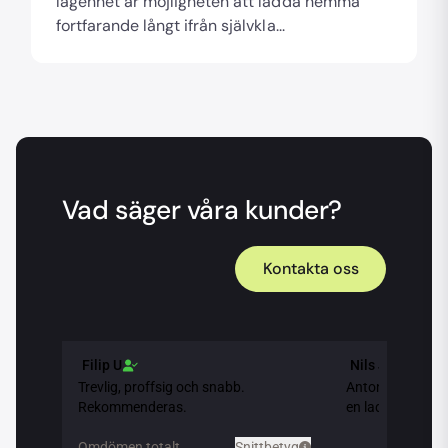
lägenhet är möjligheten att ladda hemma
fortfarande långt ifrån självkla...
Vad säger våra kunder?
Kontakta oss