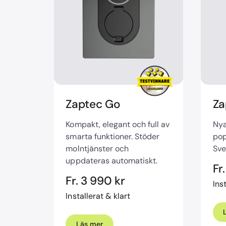
Zaptec Go
Za
Kompakt, elegant och full av
Nya
smarta funktioner. Stöder
pop
molntjänster och
Sve
uppdateras automatiskt.
Fr
Fr. 3 990 kr
Ins
Installerat & klart
Läs mer