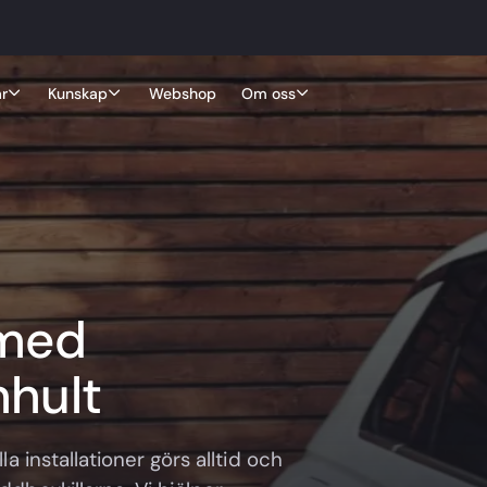
r
Kunskap
Webshop
Om oss
 med
mhult
la installationer görs alltid och