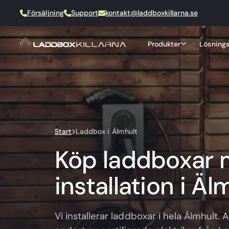
Försäljning
Support
kontakt@laddboxkillarna.se
Produkter
Lösninga
Start
Laddbox i Älmhult
Köp laddboxar
installation i Äl
Vi installerar laddboxar i hela Älmhult. Al