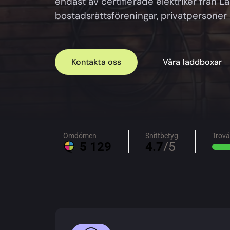
endast av certifierade elektriker från La
bostadsrättsföreningar, privatpersoner 
Kontakta oss
Våra laddboxar