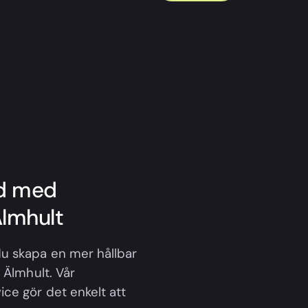
id med
Älmhult
u skapa en mer hållbar
 Älmhult. Vår
ce gör det enkelt att