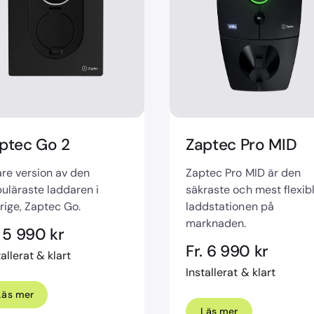
ptec Go 2
Zaptec Pro MID
re version av den
Zaptec Pro MID är den
uläraste laddaren i
säkraste och mest flexib
rige, Zaptec Go.
laddstationen på
marknaden.
. 5 990 kr
Fr. 6 990 kr
tallerat & klart
Installerat & klart
Läs mer
Läs mer