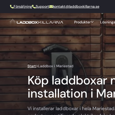
Försäljning
Support
kontakt@laddboxkillarna.se
Produkter
Lösninga
Start
Laddbox i Mariestad
Köp laddboxar
installation i M
Vi installerar laddboxar i hela Mariestad.