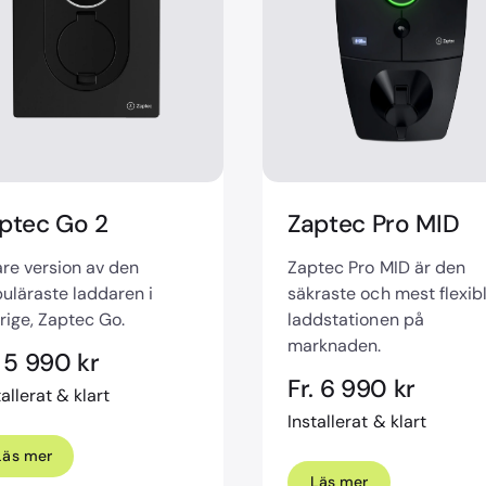
ptec Go 2
Zaptec Pro MID
re version av den
Zaptec Pro MID är den
uläraste laddaren i
säkraste och mest flexib
rige, Zaptec Go.
laddstationen på
marknaden.
. 5 990 kr
Fr. 6 990 kr
tallerat & klart
Installerat & klart
Läs mer
Läs mer