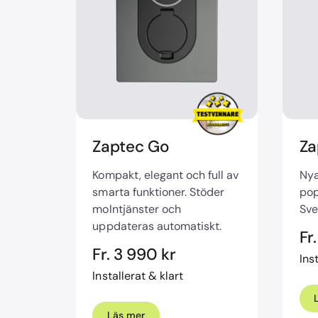
Zaptec Go
Za
Kompakt, elegant och full av
Nya
smarta funktioner. Stöder
pop
molntjänster och
Sve
uppdateras automatiskt.
Fr
Fr. 3 990 kr
Ins
Installerat & klart
Läs mer