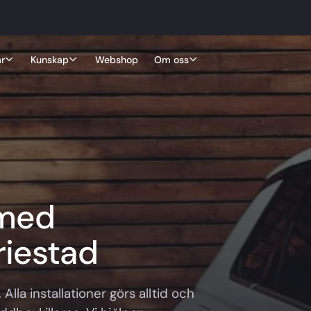
r
Kunskap
Webshop
Om oss
 med
ariestad
 Alla installationer görs alltid och