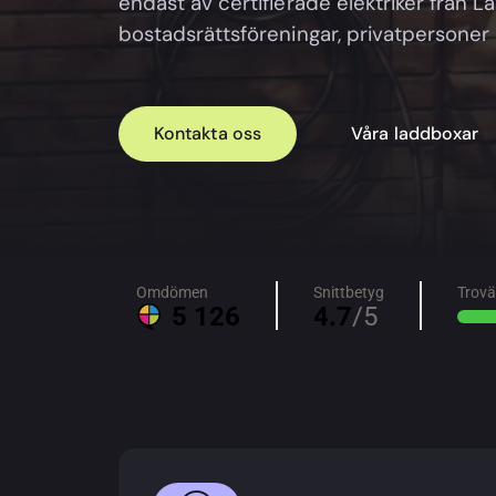
endast av certifierade elektriker från La
bostadsrättsföreningar, privatpersoner 
Kontakta oss
Våra laddboxar