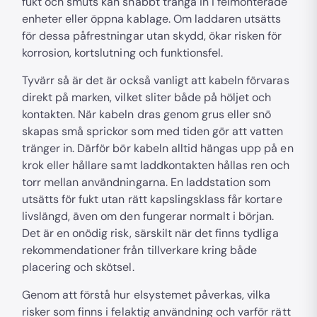
fukt och smuts kan snabbt tränga in i felmonterade
enheter eller öppna kablage. Om laddaren utsätts
för dessa påfrestningar utan skydd, ökar risken för
korrosion, kortslutning och funktionsfel.
Tyvärr så är det är också vanligt att kabeln förvaras
direkt på marken, vilket sliter både på höljet och
kontakten. När kabeln dras genom grus eller snö
skapas små sprickor som med tiden gör att vatten
tränger in. Därför bör kabeln alltid hängas upp på en
krok eller hållare samt laddkontakten hållas ren och
torr mellan användningarna. En laddstation som
utsätts för fukt utan rätt kapslingsklass får kortare
livslängd, även om den fungerar normalt i början.
Det är en onödig risk, särskilt när det finns tydliga
rekommendationer från tillverkare kring både
placering och skötsel.
Genom att förstå hur elsystemet påverkas, vilka
risker som finns i felaktig användning och varför rätt