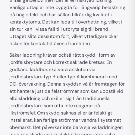
tillfälliga behov, men det är en riskfylld lösning.
Vanliga uttag är inte byggda för långvarig belastning
på hög effekt och har sällan tillräcklig kvalitet i
kontaktytorna. Det kan leda till överhettning, vilket i
sin tur kan i vissa fall till utbryta sig till brand.
Uttaget slits dessutom fort, vilket ytterligare ökar
risken för kontaktfel även i framtiden.
Säker laddning kräver också rätt skydd i form av
jordfelsbrytare och korrekt säkrade kretsar. En
godkänd laddbox ska vara ansluten via
jordfelsbrytare typ B eller typ A kombinerat med
DC-övervakning. Denna skyddsnivå är framtagen för
att hantera just de felströmmar som kan uppstå vid
elbilsladdning och skiljer sig från traditionella
jordfelsbrytare som ofta inte reagerar på
likströmsfel. Om skydd saknas eller är felaktigt
installerat, kan farliga strömmar vandra i systemet
obemärkt. Det påverkar inte bara själva laddningen
utan kan skada andra elektriska apparater och i