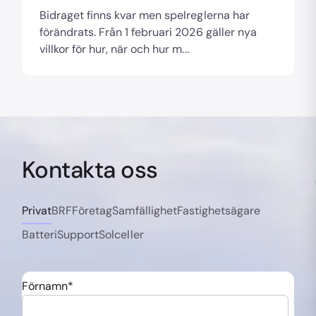
Bidraget finns kvar men spelreglerna har
förändrats. Från 1 februari 2026 gäller nya
villkor för hur, när och hur m...
Kontakta oss
Privat
BRF
Företag
Samfällighet
Fastighetsägare
Batteri
Support
Solceller
Förnamn
*