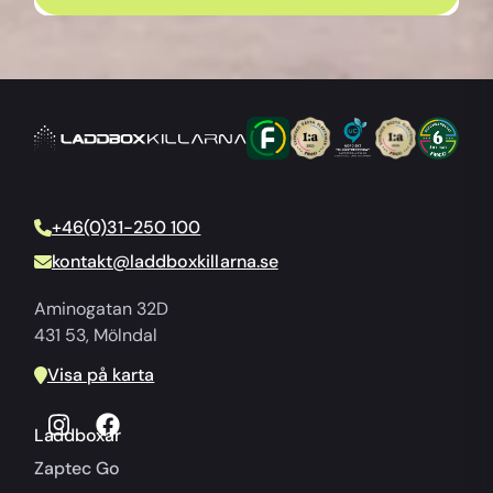
+46(0)31-250 100
kontakt@laddboxkillarna.se
Aminogatan 32D
431 53, Mölndal
Visa på karta
Laddboxar
Zaptec Go