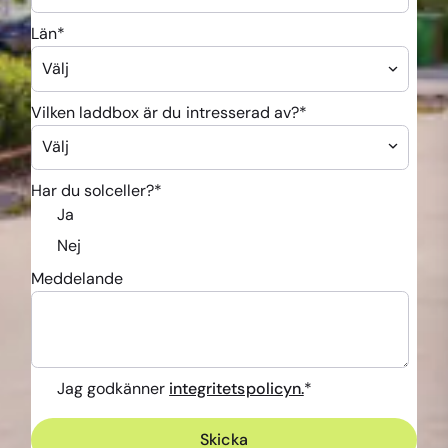
Län
*
Vilken laddbox är du intresserad av?
*
Har du solceller?
*
Ja
Nej
Meddelande
Jag godkänner
integritetspolicyn.
*