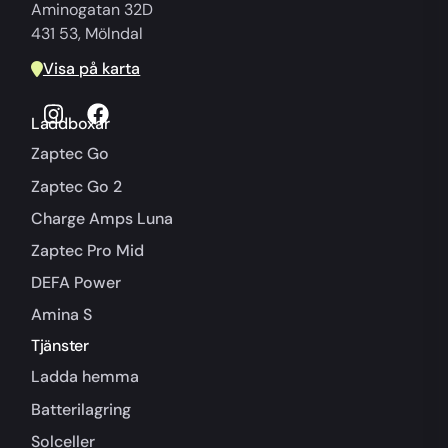
Aminogatan 32D
431 53, Mölndal
Visa på karta
Laddboxar
Zaptec Go
Zaptec Go 2
Charge Amps Luna
Zaptec Pro Mid
DEFA Power
Amina S
Tjänster
Ladda hemma
Batterilagring
Solceller