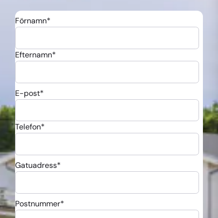
Förnamn
*
Efternamn
*
E-post
*
Telefon
*
Gatuadress
*
Postnummer
*