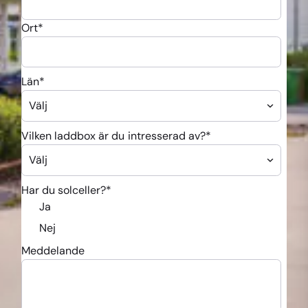
Ort
*
Län
*
Vilken laddbox är du intresserad av?
*
Har du solceller?
*
Ja
Nej
Meddelande