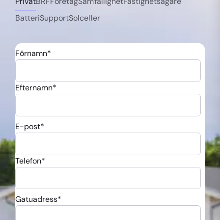
Privat
BRF
Företag
Samfällighet
Fastighetsägare
Batteri
Support
Solceller
Förnamn
*
Efternamn
*
E-post
*
Telefon
*
Gatuadress
*