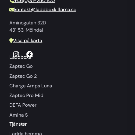
+46(0)31-250 100
kontakt@laddboxkillarna.se
Aminogatan 32D
431 53, Mölndal
Visa på karta
Laddboxar
Zaptec Go
Zaptec Go 2
Charge Amps Luna
Zaptec Pro Mid
DEFA Power
Amina S
Tjänster
Ladda hemma