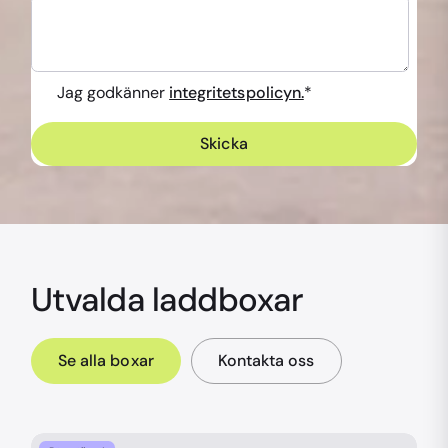
Jag godkänner
integritetspolicyn.
*
Utvalda laddboxar
Se alla boxar
Kontakta oss