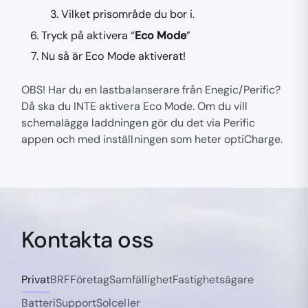
Vilket prisområde du bor i.
Tryck på aktivera “
Eco Mode
”
Nu så är Eco Mode aktiverat!
OBS! Har du en lastbalanserare från Enegic/Perific?
Då ska du INTE aktivera Eco Mode. Om du vill
schemalägga laddningen gör du det via Perific
appen och med inställningen som heter optiCharge.
Kontakta oss
Privat
BRF
Företag
Samfällighet
Fastighetsägare
Batteri
Support
Solceller