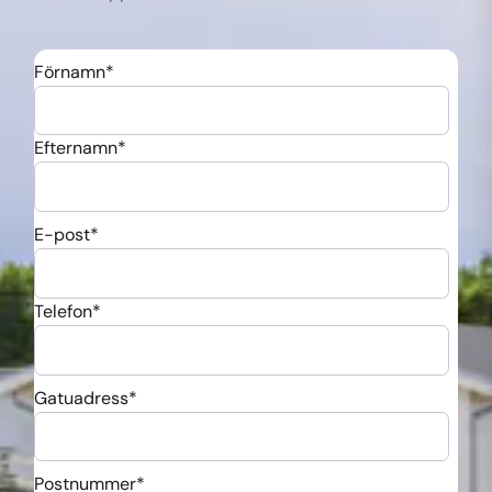
Förnamn
*
Efternamn
*
E-post
*
Telefon
*
Gatuadress
*
Postnummer
*