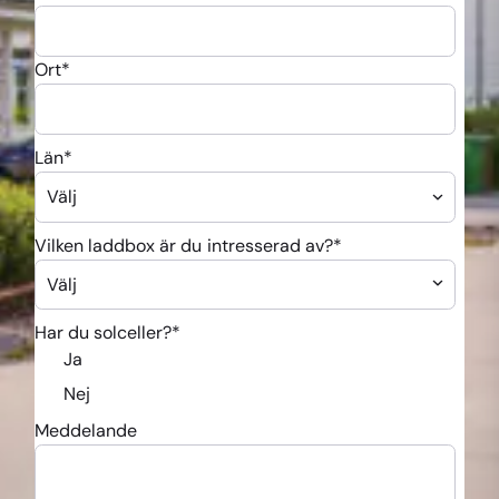
Ort
*
Län
*
Vilken laddbox är du intresserad av?
*
Har du solceller?
*
Ja
Nej
Meddelande