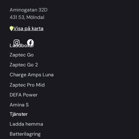
Aminogatan 32D
431 53, Mölndal
Visa på karta
Laddboxar
Zaptec Go
Zaptec Go 2
Charge Amps Luna
Zaptec Pro Mid
DEFA Power
Amina S
Tjänster
Ladda hemma
Batterilagring