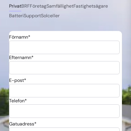
Privat
BRF
Företag
Samfällighet
Fastighetsägare
Batteri
Support
Solceller
Förnamn
*
Efternamn
*
E-post
*
Telefon
*
Gatuadress
*