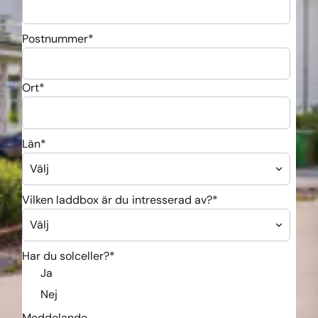
Postnummer
*
Ort
*
Län
*
Vilken laddbox är du intresserad av?
*
Har du solceller?
*
Ja
Nej
Meddelande