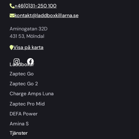
+46(0)31-250 100
kontakt@laddboxkillarna.se
Aminogatan 32D
431 53, Mölndal
Visa på karta
Laddboxar
Zaptec Go
Zaptec Go 2
Charge Amps Luna
Zaptec Pro Mid
DEFA Power
Amina S
Tjänster