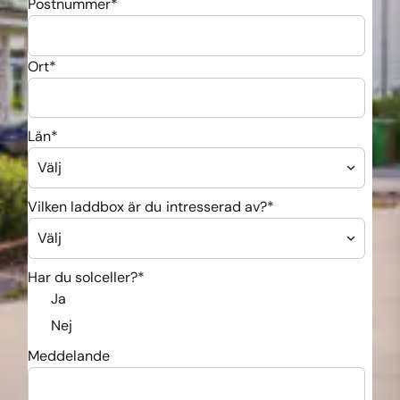
Postnummer
*
Ort
*
Län
*
Vilken laddbox är du intresserad av?
*
Har du solceller?
*
Ja
Nej
Meddelande