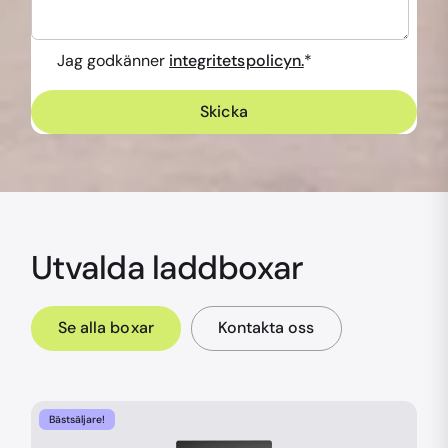
Jag godkänner
integritetspolicyn.
*
Utvalda laddboxar
Se alla boxar
Kontakta oss
Bästsäljare!