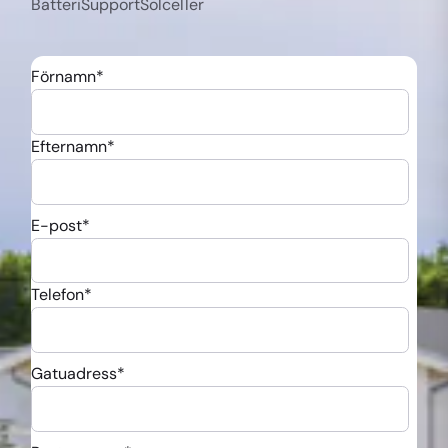
Batteri
Support
Solceller
Förnamn
*
Efternamn
*
E-post
*
Telefon
*
Gatuadress
*