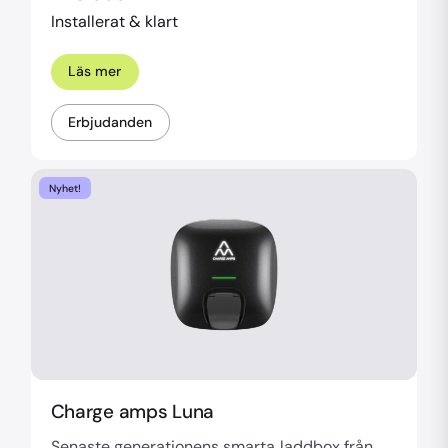
Installerat & klart
Läs mer
Erbjudanden
Nyhet!
Charge amps Luna
Senaste generationens smarta laddbox från