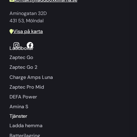
Aminogatan 32D
431 53, Mölndal
Visa på karta
Laddboxar
Zaptec Go
Zaptec Go 2
Charge Amps Luna
Zaptec Pro Mid
DEFA Power
Amina S
Tjänster
Ladda hemma
Batterilagring