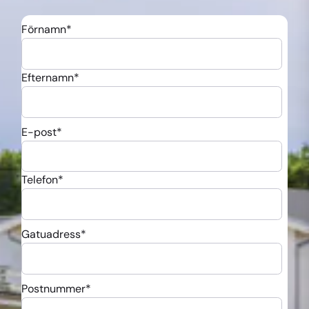
Förnamn
*
Efternamn
*
E-post
*
Telefon
*
Gatuadress
*
Postnummer
*