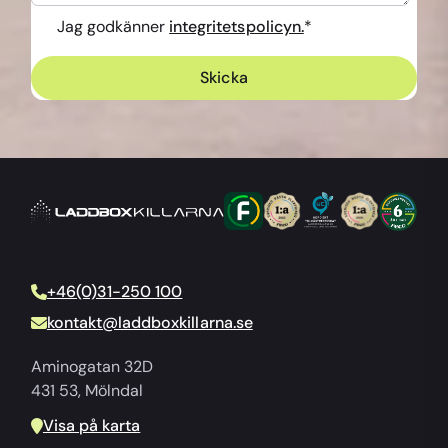
Jag godkänner
integritetspolicyn.
*
+46(0)31-250 100
kontakt@laddboxkillarna.se
Aminogatan 32D
431 53, Mölndal
Visa på karta