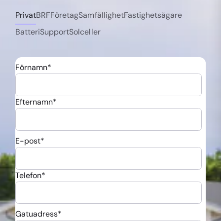
Privat
BRF
Företag
Samfällighet
Fastighetsägare
Batteri
Support
Solceller
Förnamn
*
Efternamn
*
E-post
*
Telefon
*
Gatuadress
*