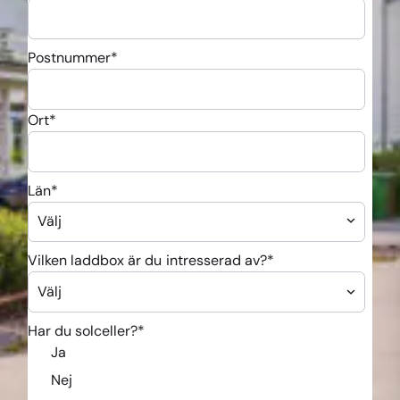
Postnummer
*
Ort
*
Län
*
Vilken laddbox är du intresserad av?
*
Har du solceller?
*
Ja
Nej