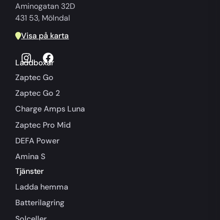
Aminogatan 32D
431 53, Mölndal
Visa på karta
Laddboxar
Zaptec Go
Zaptec Go 2
Charge Amps Luna
Zaptec Pro Mid
DEFA Power
Amina S
Tjänster
Ladda hemma
Batterilagring
Solceller