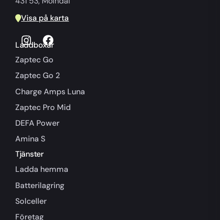
431 53, Mölndal
Visa på karta
Laddboxar
Zaptec Go
Zaptec Go 2
Charge Amps Luna
Zaptec Pro Mid
DEFA Power
Amina S
Tjänster
Ladda hemma
Batterilagring
Solceller
Företag