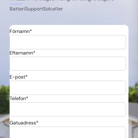
Batteri
Support
Solceller
Förnamn
*
Efternamn
*
E-post
*
Telefon
*
Gatuadress
*