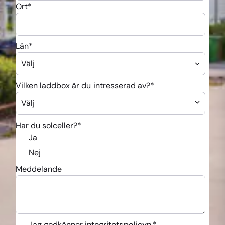
Ort
*
Län
*
Vilken laddbox är du intresserad av?
*
Har du solceller?
*
Ja
Nej
Meddelande
Jag godkänner
integritetspolicyn.
*