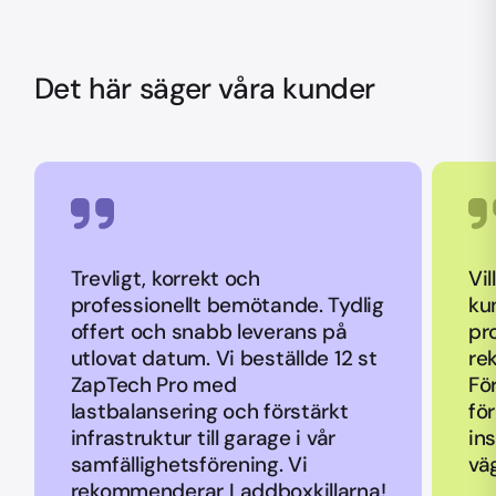
Det här säger våra kunder
Trevligt, korrekt och
Vil
professionellt bemötande. Tydlig
ku
offert och snabb leverans på
pr
utlovat datum. Vi beställde 12 st
re
ZapTech Pro med
Fö
lastbalansering och förstärkt
fö
infrastruktur till garage i vår
ins
samfällighetsförening. Vi
vä
rekommenderar Laddboxkillarna!