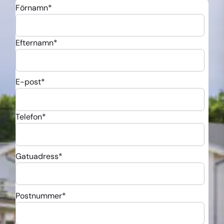
Förnamn
*
Efternamn
*
E-post
*
Telefon
*
Gatuadress
*
Postnummer
*