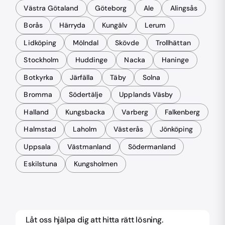
Västra Götaland
Göteborg
Ale
Alingsås
Borås
Härryda
Kungälv
Lerum
Lidköping
Mölndal
Skövde
Trollhättan
Stockholm
Huddinge
Nacka
Haninge
Botkyrka
Järfälla
Täby
Solna
Bromma
Södertälje
Upplands Väsby
Halland
Kungsbacka
Varberg
Falkenberg
Halmstad
Laholm
Västerås
Jönköping
Uppsala
Västmanland
Södermanland
Eskilstuna
Kungsholmen
Låt oss hjälpa dig att hitta rätt lösning.