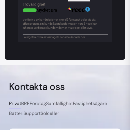
Kontakta oss
Privat
BRF
Företag
Samfällighet
Fastighetsägare
Batteri
Support
Solceller