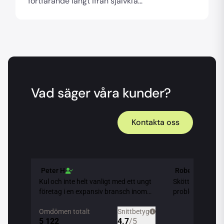
fortfarande långt ifrån självkla...
Vad säger våra kunder?
Kontakta oss