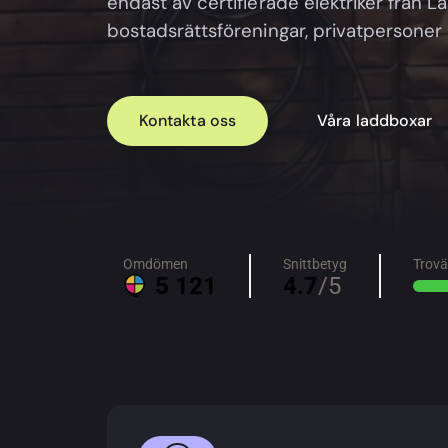
endast av certifierade elektriker från La
bostadsrättsföreningar, privatpersoner 
Kontakta oss
Våra laddboxar