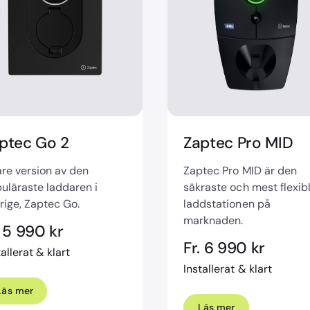
ptec Go 2
Zaptec Pro MID
re version av den
Zaptec Pro MID är den
uläraste laddaren i
säkraste och mest flexib
rige, Zaptec Go.
laddstationen på
marknaden.
. 5 990 kr
Fr. 6 990 kr
tallerat & klart
Installerat & klart
Läs mer
Läs mer