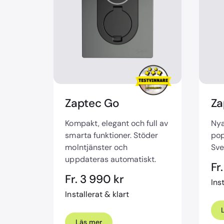
Zaptec Go
Za
Kompakt, elegant och full av
Nya
smarta funktioner. Stöder
pop
molntjänster och
Sve
uppdateras automatiskt.
Fr
Fr. 3 990 kr
Ins
Installerat & klart
Läs mer