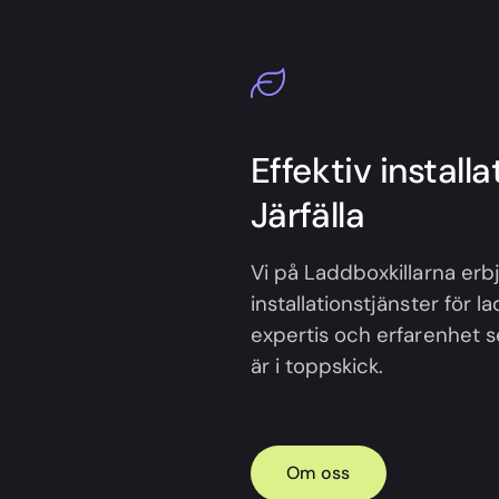
Effektiv install
Järfälla
Vi på Laddboxkillarna erbj
installationstjänster för l
expertis och erfarenhet ser
är i toppskick.
Om oss