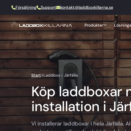
Försäljning
Support
kontakt@laddboxkillarna.se
Produkter
Lösninga
Start
Laddbox i Järfälla
Köp laddboxar
installation i Jär
Vi installerar laddboxar i hela Järfälla. Al