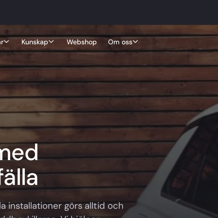
r
Kunskap
Webshop
Om oss
 med
fälla
la installationer görs alltid och