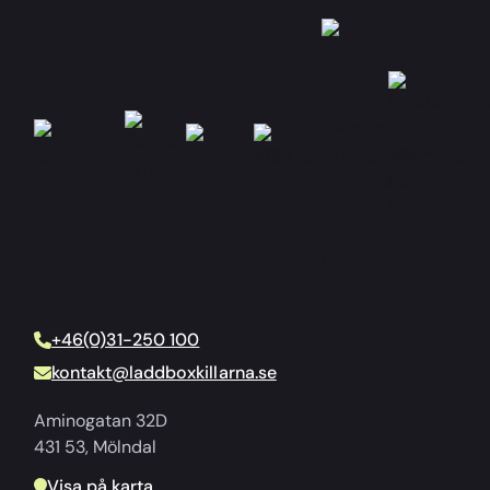
+46(0)31-250 100
kontakt@laddboxkillarna.se
Aminogatan 32D
431 53, Mölndal
Visa på karta