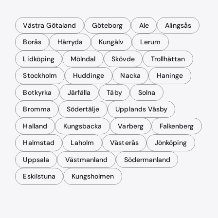
Västra Götaland
Göteborg
Ale
Alingsås
Borås
Härryda
Kungälv
Lerum
Lidköping
Mölndal
Skövde
Trollhättan
Stockholm
Huddinge
Nacka
Haninge
Botkyrka
Järfälla
Täby
Solna
Bromma
Södertälje
Upplands Väsby
Halland
Kungsbacka
Varberg
Falkenberg
Halmstad
Laholm
Västerås
Jönköping
Uppsala
Västmanland
Södermanland
Eskilstuna
Kungsholmen