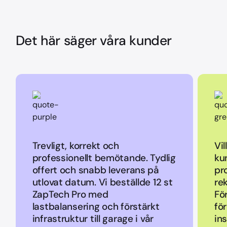
Det här säger våra kunder
Trevligt, korrekt och
Vil
professionellt bemötande. Tydlig
ku
offert och snabb leverans på
pr
utlovat datum. Vi beställde 12 st
re
ZapTech Pro med
Fö
lastbalansering och förstärkt
fö
infrastruktur till garage i vår
ins