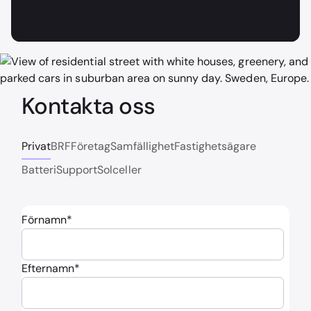
Kontakta oss
Privat
BRF
Företag
Samfällighet
Fastighetsägare
Batteri
Support
Solceller
Förnamn
*
Efternamn
*