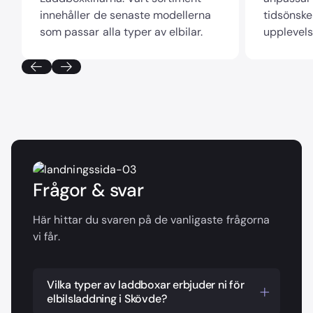
innehåller de senaste modellerna
tidsönske
som passar alla typer av elbilar.
upplevels
Frågor & svar
Här hittar du svaren på de vanligaste frågorna
vi får.
Vilka typer av laddboxar erbjuder ni för
elbilsladdning i Skövde?