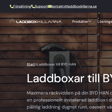
Försäljning
Support
kontakt@laddboxkillarna.se
Produkter
Lösninga
Start
Laddboxar till BYD HAN
Laddboxar till 
Maximera räckvidden på din BYD HAN 
en professionellt installerad laddbox i
pålitlig laddning dygnet runt, oavsett väd