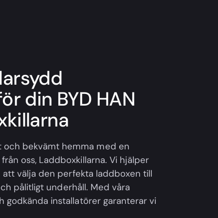
darsydd
för din BYD HAN
killarna
lt och bekvämt hemma med en
rån oss, Laddboxkillarna. Vi hjälper
 att välja den perfekta laddboxen till
och pålitligt underhåll. Med våra
h godkända installatörer garanterar vi