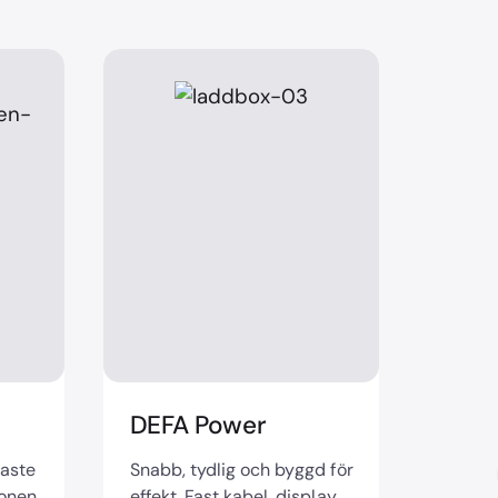
DEFA Power
raste
Snabb, tydlig och byggd för
ionen
effekt. Fast kabel, display