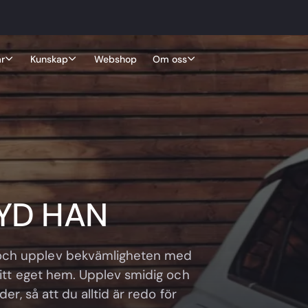
r
Kunskap
Webshop
Om oss
BYD HAN
och upplev bekvämligheten med
 ditt eget hem. Upplev smidig och
er, så att du alltid är redo för