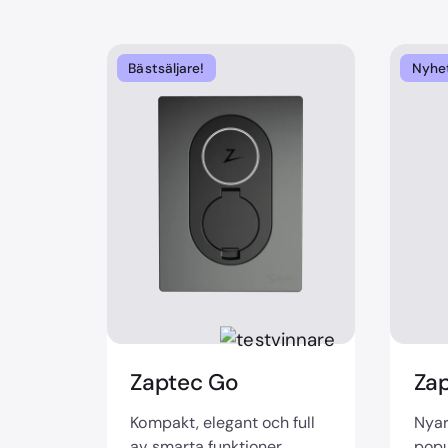
Bästsäljare!
Nyhe
Zaptec Go
Za
Kompakt, elegant och full
Nyar
av smarta funktioner.
popu