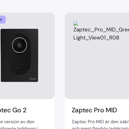
t!
ptec Go 2
Zaptec Pro MID
e version av den
Zaptec Pro MID är den säk
läraste laddaren i
och mest flexibla laddstat