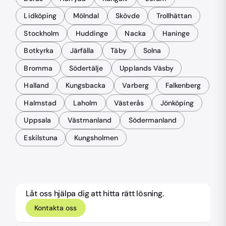
Lidköping
Mölndal
Skövde
Trollhättan
Stockholm
Huddinge
Nacka
Haninge
Botkyrka
Järfälla
Täby
Solna
Bromma
Södertälje
Upplands Väsby
Halland
Kungsbacka
Varberg
Falkenberg
Halmstad
Laholm
Västerås
Jönköping
Uppsala
Västmanland
Södermanland
Eskilstuna
Kungsholmen
Låt oss hjälpa dig att hitta rätt lösning.
Kontakta oss