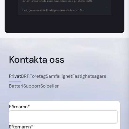
Kontakta oss
Privat
BRF
Företag
Samfällighet
Fastighetsägare
Batteri
Support
Solceller
Förnamn
*
Efternamn
*