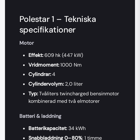
Polestar 1 – Tekniska
specifikationer
Motor
Effekt:
609 hk (447 kW)
Vridmoment:
1000 Nm
Cylindrar:
4
Cylindervolym:
2,0 liter
Typ:
Tvåliters twincharged bensinmotor
kombinerad med två elmotorer
Batteri & laddning
Batterikapacitet:
34 kWh
Snabbladdning
0–80%
: 1 timme