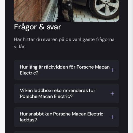
Frågor & svar
Här hittar du svaren på de vanligaste frågorna
vi får.
Hur lång är räckvidden för Porsche Macan
Electric?
Porsche Macan Electric har en räckvidd
på upp till 500 km enligt WLTP. Det gör
Vilken laddbox rekommenderas för
Porsche Macan Electric?
den till ett utmärkt val för både
vardagskörning och längre resor.
Vi rekommenderar en laddbox med en
kapacitet på minst 22 kW för Porsche
Hur snabbt kan Porsche Macan Electric
laddas?
Macan Electric. Det säkerställer effektiv
laddning hemma och gör att batteriet
Porsche Macan Electric har stöd för