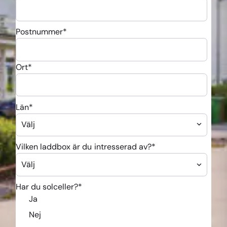
Postnummer
*
Ort
*
Län
*
Vilken laddbox är du intresserad av?
*
Har du solceller?
*
Ja
Nej