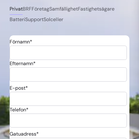
Privat
BRF
Företag
Samfällighet
Fastighetsägare
Batteri
Support
Solceller
Förnamn
*
Efternamn
*
E-post
*
Telefon
*
Gatuadress
*