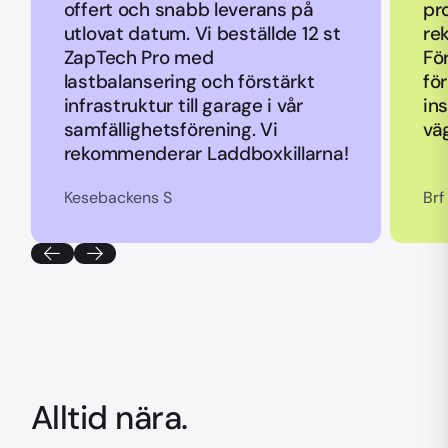
offert och snabb leverans på
pr
utlovat datum. Vi beställde 12 st
re
ZapTech Pro med
Fö
lastbalansering och förstärkt
fö
infrastruktur till garage i vår
ins
samfällighetsförening. Vi
vä
rekommenderar Laddboxkillarna!
Kesebackens S
Brf
Alltid nära.