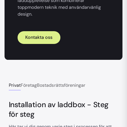
laddupplevelse som kombinerar
toppmodern teknik med användarvänlig
design.
Kontakta oss
Privat
Företag
Bostadsrättsföreningar
Installation av laddbox - Steg
för steg
Här tar vi dig genom varje steg i processen för att