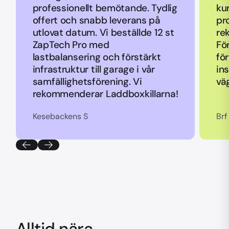
professionellt bemötande. Tydlig
ku
offert och snabb leverans på
pr
utlovat datum. Vi beställde 12 st
re
ZapTech Pro med
Fö
lastbalansering och förstärkt
fö
infrastruktur till garage i vår
ins
samfällighetsförening. Vi
vä
rekommenderar Laddboxkillarna!
Kesebackens S
Brf
Alltid nära.