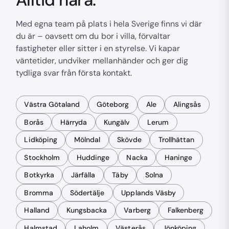
Med egna team på plats i hela Sverige finns vi där
du är – oavsett om du bor i villa, förvaltar
fastigheter eller sitter i en styrelse. Vi kapar
väntetider, undviker mellanhänder och ger dig
tydliga svar från första kontakt.
Västra Götaland
Göteborg
Ale
Alingsås
Borås
Härryda
Kungälv
Lerum
Lidköping
Mölndal
Skövde
Trollhättan
Stockholm
Huddinge
Nacka
Haninge
Botkyrka
Järfälla
Täby
Solna
Bromma
Södertälje
Upplands Väsby
Halland
Kungsbacka
Varberg
Falkenberg
Halmstad
Laholm
Västerås
Jönköping