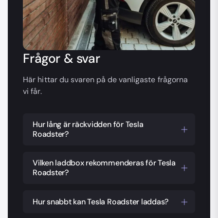
Frågor & svar
Här hittar du svaren på de vanligaste frågorna
vi får.
Hur lång är räckvidden för Tesla
Roadster?
Tesla Roadster har en imponerande
räckvidd på över 1 000 km enligt WLTP.
Vilken laddbox rekommenderas för Tesla
Roadster?
Det gör den till en av de mest
långräckviddiga elbilarna på marknaden,
En laddbox med en kapacitet på 11 kW är
perfekt för längre resor utan täta
ett bra val för Tesla Roadster. Det ger
Hur snabbt kan Tesla Roadster laddas?
laddstopp.
effektiv laddning hemma och säkerställer