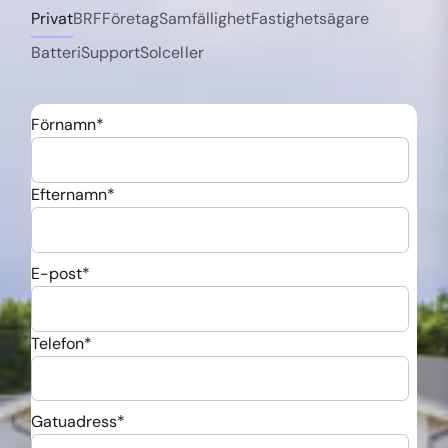
Privat
BRF
Företag
Samfällighet
Fastighetsägare
Batteri
Support
Solceller
Förnamn
*
Efternamn
*
E-post
*
Telefon
*
Gatuadress
*