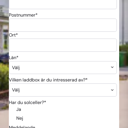
Postnummer
*
Ort
*
Län
*
Vilken laddbox är du intresserad av?
*
Har du solceller?
*
Ja
Nej
Meddelande