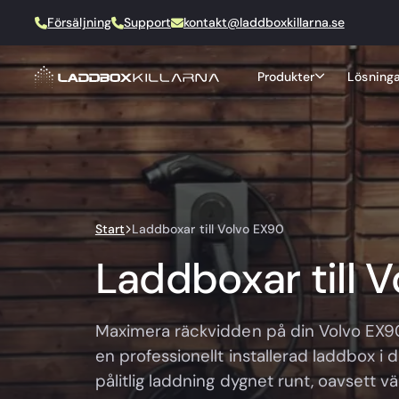
Försäljning
Support
kontakt@laddboxkillarna.se
Produkter
Lösninga
Start
Laddboxar till Volvo EX90
Laddboxar till 
Maximera räckvidden på din Volvo EX
en professionellt installerad laddbox i
pålitlig laddning dygnet runt, oavsett väd