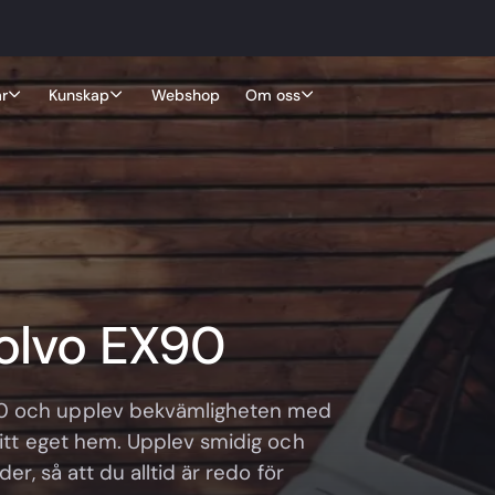
r
Kunskap
Webshop
Om oss
Volvo EX90
90 och upplev bekvämligheten med
 ditt eget hem. Upplev smidig och
er, så att du alltid är redo för