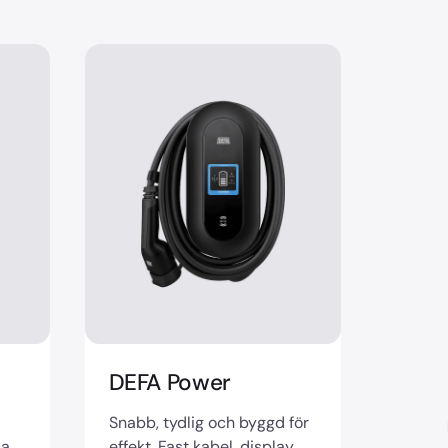
DEFA Power
Snabb, tydlig och byggd för
la
effekt. Fast kabel, display