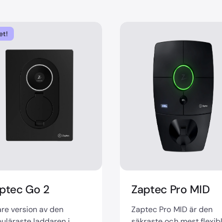
et!
ptec Go 2
Zaptec Pro MID
re version av den
Zaptec Pro MID är den
uläraste laddaren i
säkraste och mest flexib