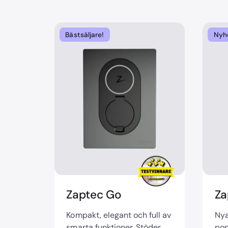
Bästsäljare!
Nyh
Zaptec Go
Za
Kompakt, elegant och full av
Nya
smarta funktioner. Stöder
pop