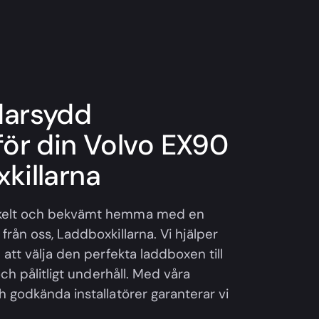
darsydd
för din Volvo EX90
killarna
nkelt och bekvämt hemma med en
rån oss, Laddboxkillarna. Vi hjälper
 att välja den perfekta laddboxen till
och pålitligt underhåll. Med våra
h godkända installatörer garanterar vi