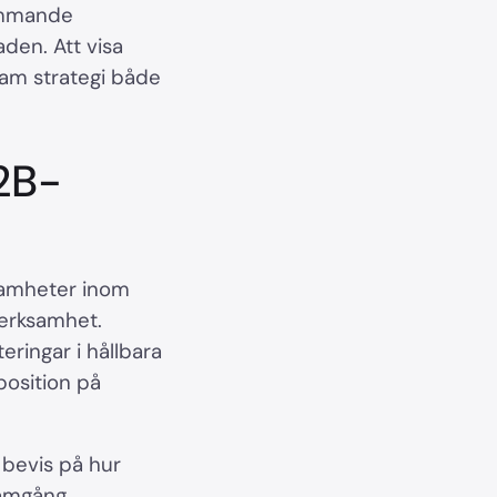
kommande
den. Att visa
sam strategi både
B2B-
ksamheter inom
verksamhet.
ringar i hållbara
position på
 bevis på hur
ramgång.