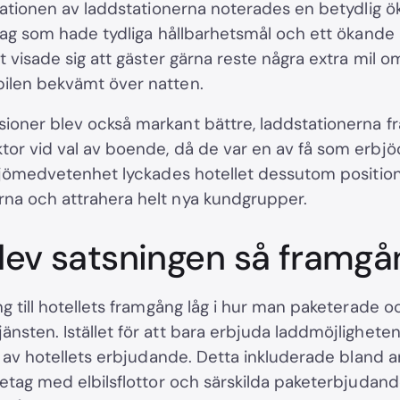
llationen av laddstationerna noterades en betydlig ök
etag som hade tydliga hållbarhetsmål och ett ökande 
et visade sig att gäster gärna reste några extra mil o
ilen bekvämt över natten.
ioner blev också markant bättre, laddstationerna f
tor vid val av boende, då de var en av få som erbj
iljömedvetenhet lyckades hotellet dessutom position
na och attrahera helt nya kundgrupper.
lev satsningen så framgå
ng till hotellets framgång låg i hur man paketerade o
änsten. Istället för att bara erbjuda laddmöjlighet
el av hotellets erbjudande. Detta inkluderade bland a
retag med elbilsflottor och särskilda paketerbjudand