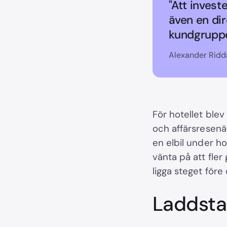
"Att invest
även en di
kundgruppe
Alexander Ridd
För hotellet blev
och affärsresenär
en elbil under hot
vänta på att fler
ligga steget före
Laddsta