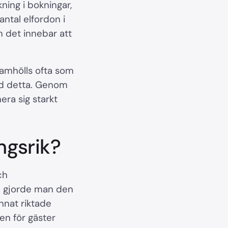
ning i bokningar,
antal elfordon i
m det innebar att
ramhölls ofta som
öd detta. Genom
era sig starkt
ngsrik?
ch
en gjorde man den
nnat riktade
en för gäster