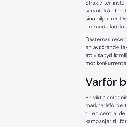
Strax efter insta
särskilt från för
sina bilparker. D
de kunde ladda b
Gästernas recens
en avgörande fak
att visa tydlig m
mot konkurrenter
Varför b
En viktig anledni
marknadsförde tj
till en central d
kampanjer till fö