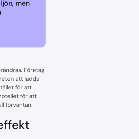
iljön, men
a
förändras. Företag
heten att ladda
ället för att
otellet för att
ll förväntan.
ffekt