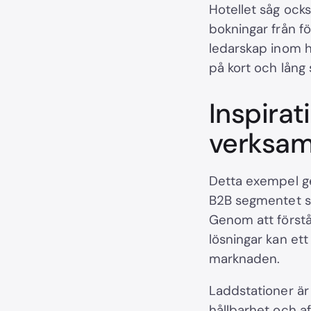
Hotellet såg ock
bokningar från f
ledarskap inom h
på kort och lång s
Inspirat
verksam
Detta exempel ge
B2B segmentet so
Genom att förstå 
lösningar kan et
marknaden.
Laddstationer är 
hållbarhet och a