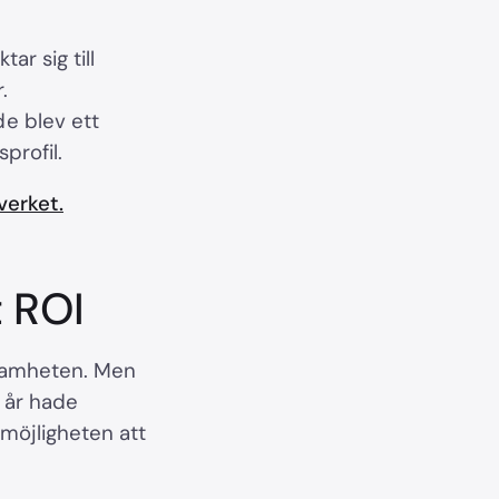
ar sig till
.
e blev ett
profil.
verket.
 ROI
nsamheten. Men
å år hade
 möjligheten att