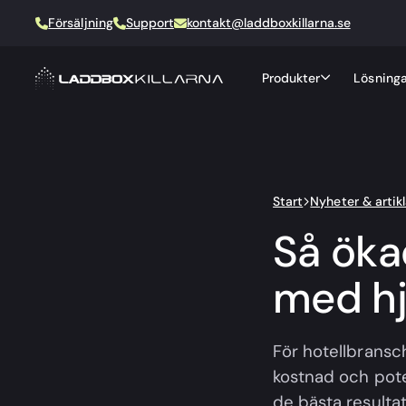
Försäljning
Support
kontakt@laddboxkillarna.se
Produkter
Lösninga
Start
Nyheter & artikl
Så öka
med hj
För hotellbransc
kostnad och poten
de bästa resulta