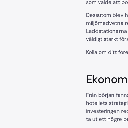
som valde att bo 
Dessutom blev hot
miljömedvetna res
Laddstationerna 
väldigt starkt fö
Kolla om ditt för
Ekonomi
Från början fann
hotellets strateg
investeringen re
ta ut ett högre p