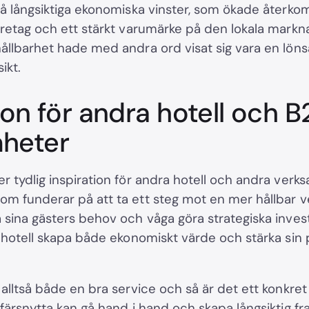
så långsiktiga ekonomiska vinster, som ökade åter
öretag och ett stärkt varumärke på den lokala markna
ållbarhet hade med andra ord visat sig vara en lön
ikt.
ion för andra hotell och 
heter
r tydlig inspiration för andra hotell och andra ver
m funderar på att ta ett steg mot en mer hållbar 
sina gästers behov och våga göra strategiska investe
t hotell skapa både ekonomiskt värde och stärka sin 
alltså både en bra service och så är det ett konkret
ffärsnytta kan gå hand i hand och skapa långsiktig f