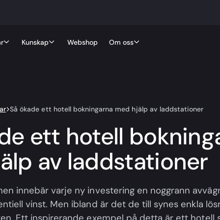
r
Kunskap
Webshop
Om oss
ar
Så ökade ett hotell bokningarna med hjälp av laddstationer
de ett hotell bokning
älp av laddstationer
hen innebär varje ny investering en noggrann avväg
tiell vinst. Men ibland är det de till synes enkla lö
ten. Ett inspirerande exempel på detta är ett hotell