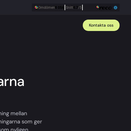
Kontakta oss
arna
ning mellan
sningarna som ger
 som nyligen