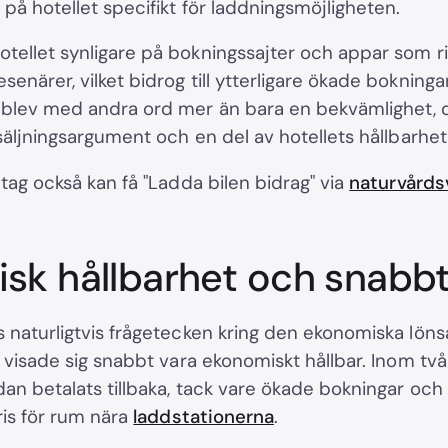
på hotellet specifikt för laddningsmöjligheten.
ellet synligare på bokningssajter och appar som rikt
enärer, vilket bidrog till ytterligare ökade bokningar
blev med andra ord mer än bara en bekvämlighet, d
rsäljningsargument och en del av hotellets hållbarhets
etag också kan få "Ladda bilen bidrag" via
naturvårds
sk hållbarhet och snabbt
s naturligtvis frågetecken kring den ekonomiska lö
i visade sig snabbt vara ekonomiskt hållbar. Inom tv
dan betalats tillbaka, tack vare ökade bokningar och
ris för rum nära
laddstationerna
.