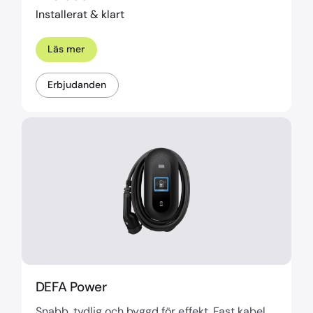
Installerat & klart
Läs mer
Erbjudanden
DEFA Power
Snabb, tydlig och byggd för effekt. Fast kabel,