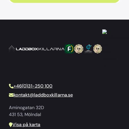
+46(0)31-250 100
kontakt@laddboxkillarna.se
Aminogatan 32D
431 53, Mölndal
Visa på karta