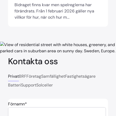
Bidraget finns kvar men spelreglerna har
förändrats. Från 1 februari 2026 gäller nya
villkor för hur, när och hur m...
Kontakta oss
Privat
BRF
Företag
Samfällighet
Fastighetsägare
Batteri
Support
Solceller
Förnamn
*