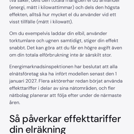
två saker, dels den totala mängden el du använder
(energi, mätt i kilowattimmar) och dels den högsta
effekten, alltså hur mycket el du använder vid ett
visst tillfälle (mätt i kilowatt).
Om du exempelvis laddar din elbil, använder
torktumlare och ugnen samtidigt, stiger din effekt
snabbt. Det kan göra att du får en högre avgift även
om din totala elförbrukning inte är särskilt stor.
Energimarknadsinspektionen har beslutat att alla
elnätsföretag ska ha infört modellen senast den 1
januari 2027. Flera aktörerhar redan börjat använda
effekttariffer i delar av sina nätområden, och fler
nätbolag planerar att följa efter under de närmaste
åren.
Så påverkar effekttariffer
din elräkning