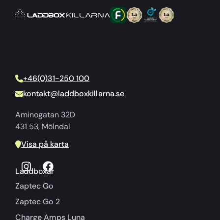
+46(0)31-250 100
kontakt@laddboxkillarna.se
Aminogatan 32D
431 53, Mölndal
Visa på karta
Laddboxar
Zaptec Go
Zaptec Go 2
Charge Amps Luna