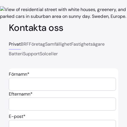
Kontakta oss
Privat
BRF
Företag
Samfällighet
Fastighetsägare
Batteri
Support
Solceller
Förnamn
*
Efternamn
*
E-post
*