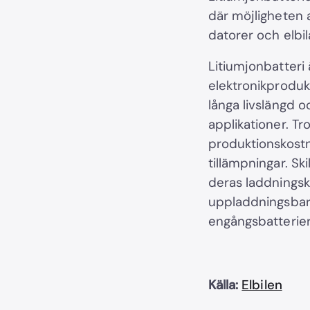
där möjligheten a
datorer och elbil
Litiumjonbatteri 
elektronikprodukt
långa livslängd 
applikationer. Tr
produktionskostn
tillämpningar. Sk
deras laddningsk
uppladdningsbara
engångsbatterier
Källa:
Elbilen