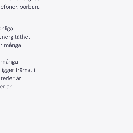
elefoner, bärbara
onliga
energitäthet,
för många
r många
ligger främst i
erier är
er är