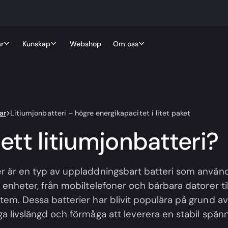
r
Kunskap
Webshop
Om oss
ar
Litiumjonbatteri – högre energikapacitet i litet paket
ett litiumjonbatteri?
er är en typ av uppladdningsbart batteri som använ
a enheter, från mobiltelefoner och bärbara datorer til
stem. Dessa batterier har blivit populära på grund a
ga livslängd och förmåga att leverera en stabil spän