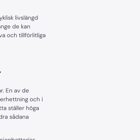
klisk livslängd
änge de kan
och tillförlitliga
r
r. En av de
verhettning och i
tta ställer höga
ndra sådana
mjonbatterier,