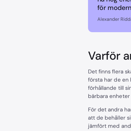
för moderna
Alexander Ridd
Varför 
Det finns flera sk
första har de en 
förhållande till s
bärbara enheter o
För det andra har
att de behåller s
jämfört med andr