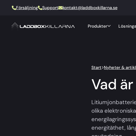
Försäljning
Support
kontakt@laddboxkillarna.se
Produkter
Lösninga
Start
Nyheter & artikl
Vad är 
Litiumjonbatteri
olika elektronisk
energilagringssy
energitäthet, lån