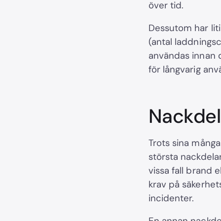
över tid.
Dessutom har liti
(antal laddnings
användas innan de
för långvarig anv
Nackdel
Trots sina många 
största nackdelarn
vissa fall brand 
krav på säkerhet
incidenter.
En annan nackdel 