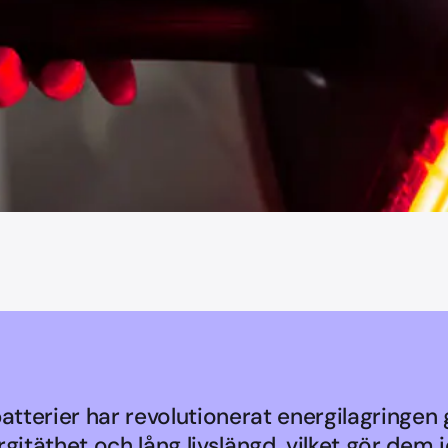
atterier har revolutionerat energilagringen
gitäthet och lång livslängd, vilket gör dem 