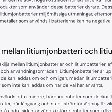
produkter som använder dessa batterier dyrare. De
litiumjonbatterier miljömässiga utmaningar, efterso
 metaller som används i batterierna kan ha negativa 
 mellan litiumjonbatteri och lit
 skilja mellan litiumjonbatterier och litiumbatterier,
 och användningsområden. Litiumjonbatterier är up
tt de kan laddas om och om igen, medan litiumbatteri
 som inte kan laddas om när de väl har använts.
används ofta i mindre, bärbara enheter som klockor,
ter, där långvarig och stabil strömförsörjning är vik
er, å andra sidan, används i större enheter som kräv