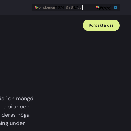
Kontakta oss
ds i en mängd
l elbilar och
v deras höga
ning under