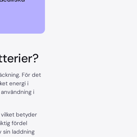
terier?
räckning. För det
ket energi i
r användning i
.
 vilket betyder
ktig fördel
 sin laddning