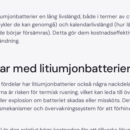
umjonbatterier en lång livslängd, både i termer av cy
cykler de kan genomgå) och kalendarlivslängd (hur l
 börjar försämras). Detta gör dem kostnadseffektiva 
ändning.
ar med litiumjonbatterie
fördelar har litiumjonbatterier också några nackdela
a är risken för termisk rusning, vilket kan leda till ö
eller explosion om batteriet skadas eller missköts. De
smekanismer och övervakningssystem för att förhi
är den relativt höga kostnaden för att tillverka litiu