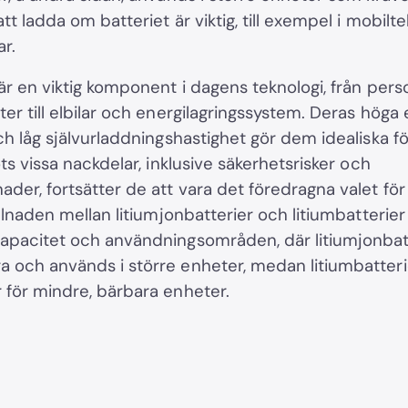
tt ladda om batteriet är viktig, till exempel i mobilt
ar.
är en viktig komponent i dagens teknologi, från pers
er till elbilar och energilagringssystem. Deras höga 
och låg självurladdningshastighet gör dem idealiska 
ots vissa nackdelar, inklusive säkerhetsrisker och
ader, fortsätter de att vara det föredragna valet fö
illnaden mellan litiumjonbatterier och litiumbatterier 
apacitet och användningsområden, där litiumjonbatt
 och används i större enheter, medan litiumbatteri
 för mindre, bärbara enheter.