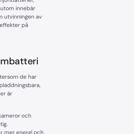
ssutom innebär
m utvinningen av
effekter på
iumbatteri
 eftersom de har
pladdningsbara,
er är
 kameror och
tig.
er mer energi och