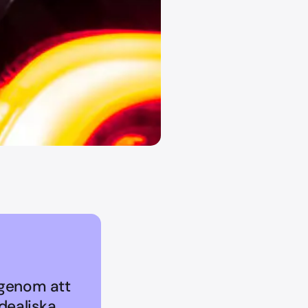
 genom att
idealiska