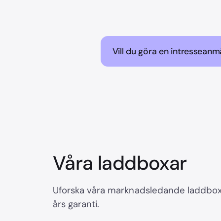
Vill du göra en intresseanm
Våra laddboxar
Uforska våra marknadsledande laddboxa
års garanti.