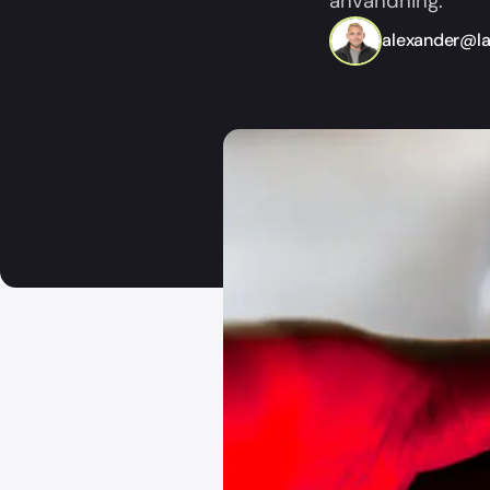
användning.
alexander@la