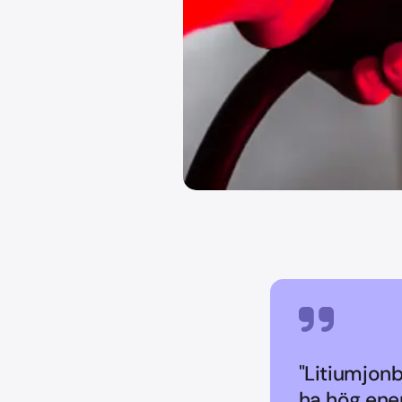
"Litiumjonb
ha hög ener