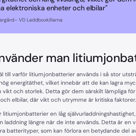
 elektroniska enheter och elbilar"
argård– VD Laddboxkillarna
använder man litiumjonbat
äl till varför litiumjonbatterier används i så stor utst
hög energitäthet, vilket innebär att de kan lagra myc
in vikt och storlek. Detta gör dem särskilt lämpliga fö
ch elbilar, där vikt och utrymme är kritiska faktorer
 litiumjonbatterier en låg självurladdningshastighet,
in laddning längre när de inte används. Detta är en vi
a batterityper, som kan förlora en betydande del av