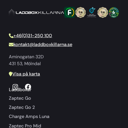
+46(0)31-250 100
kontakt@laddboxkillarna.se
Aminogatan 32D
431 53, Mölndal
Visa på karta
Laddboxar
Zaptec Go
Zaptec Go 2
Charge Amps Luna
Zaptec Pro Mid