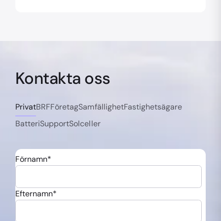
Kontakta oss
Privat
BRF
Företag
Samfällighet
Fastighetsägare
Batteri
Support
Solceller
Förnamn
*
Efternamn
*