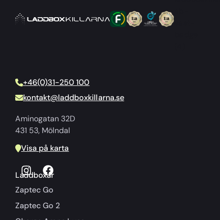
+46(0)31-250 100
kontakt@laddboxkillarna.se
Aminogatan 32D
431 53, Mölndal
Visa på karta
Laddboxar
Zaptec Go
Zaptec Go 2