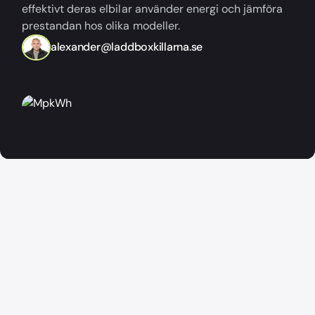
effektivt deras elbilar använder energi och jämföra
prestandan hos olika modeller.
alexander@laddboxkillarna.se