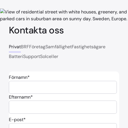
Kontakta oss
Privat
BRF
Företag
Samfällighet
Fastighetsägare
Batteri
Support
Solceller
Förnamn
*
Efternamn
*
E-post
*