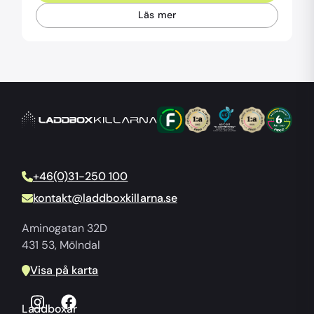
Läs mer
+46(0)31-250 100
kontakt@laddboxkillarna.se
Aminogatan 32D
431 53, Mölndal
Visa på karta
Laddboxar