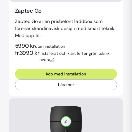
Zaptec Go
Zaptec Go är en prisbelönt laddbox som
förenar skandinavisk design med smart teknik.
Med upp till...
5990
kr
utan installation
fr.
3990
kr
installerat och klart (efter grön teknik
avdrag)
Köp med installation
Läs mer