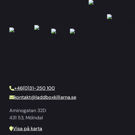
+46(0)31-250 100
kontakt@laddboxkillarna.se
Aminogatan 32D
431 53, Mölndal
Visa på karta