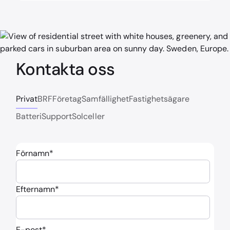
Kontakta oss
Privat
BRF
Företag
Samfällighet
Fastighetsägare
Batteri
Support
Solceller
Förnamn
*
Efternamn
*
E-post
*