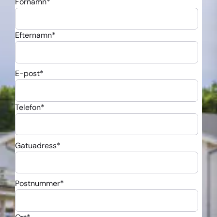
Förnamn
*
Efternamn
*
E-post
*
Telefon
*
Gatuadress
*
Postnummer
*