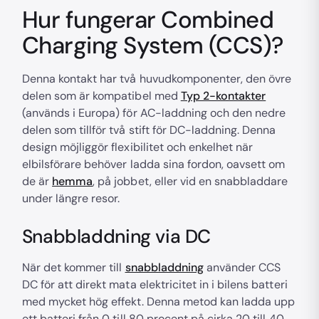
Hur fungerar Combined
Charging System (CCS)?
Denna kontakt har två huvudkomponenter, den övre
delen som är kompatibel med
Typ 2-kontakter
(används i Europa) för AC-laddning och den nedre
delen som tillför två stift för DC-laddning. Denna
design möjliggör flexibilitet och enkelhet när
elbilsförare behöver ladda sina fordon, oavsett om
de är
hemma
, på jobbet, eller vid en snabbladdare
under längre resor.
Snabbladdning via DC
När det kommer till
snabbladdning
använder CCS
DC för att direkt mata elektricitet in i bilens batteri
med mycket hög effekt. Denna metod kan ladda upp
ett batteri från 0 till 80 procent på cirka 20 till 40