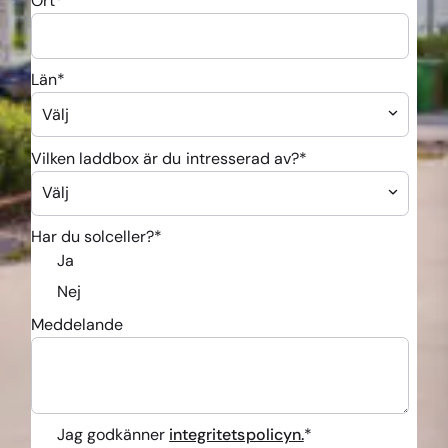
Ort
*
Län
*
Vilken laddbox är du intresserad av?
*
Har du solceller?
*
Ja
Nej
Meddelande
Jag godkänner
integritetspolicyn.
*