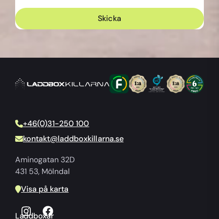
+46(0)31-250 100
kontakt@laddboxkillarna.se
Aminogatan 32D
431 53, Mölndal
Visa på karta
Laddboxar