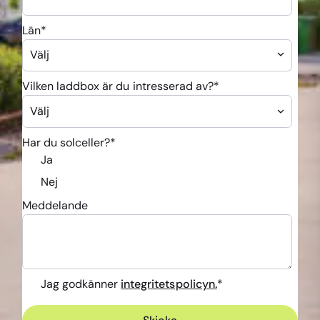
Län
*
Vilken laddbox är du intresserad av?
*
Har du solceller?
*
Ja
Nej
Meddelande
Jag godkänner
integritetspolicyn.
*