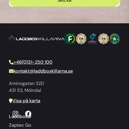
+46(0)31-250 100
kontakt@laddboxkillarna.se
Aminogatan 32D
431 53, Mölndal
Visa på karta
Laddboxar
Zaptec Go