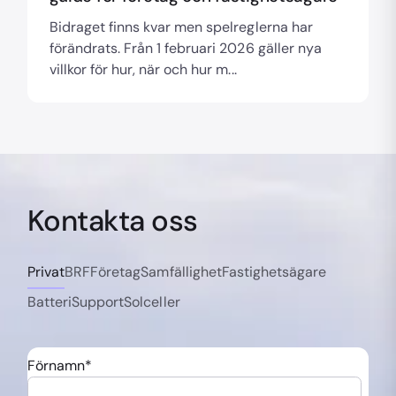
Bidraget finns kvar men spelreglerna har
förändrats. Från 1 februari 2026 gäller nya
villkor för hur, när och hur m...
Kontakta oss
Privat
BRF
Företag
Samfällighet
Fastighetsägare
Batteri
Support
Solceller
Förnamn
*