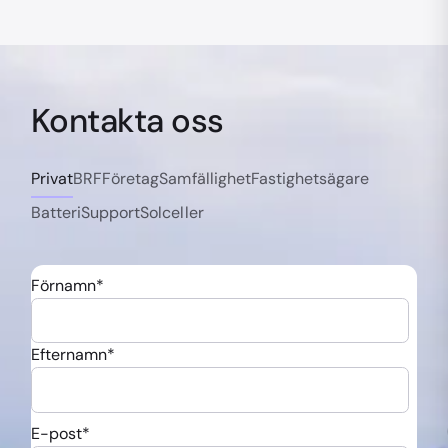
Kontakta oss
Privat
BRF
Företag
Samfällighet
Fastighetsägare
Batteri
Support
Solceller
Förnamn
*
Efternamn
*
E-post
*