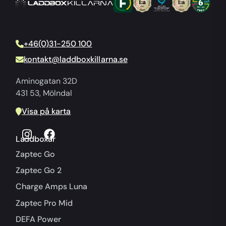
+46(0)31-250 100
kontakt@laddboxkillarna.se
Aminogatan 32D
431 53, Mölndal
Visa på karta
Laddboxar
Zaptec Go
Zaptec Go 2
Charge Amps Luna
Zaptec Pro Mid
DEFA Power