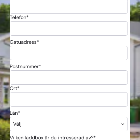
Telefon
*
Gatuadress
*
Postnummer
*
Ort
*
Län
*
Vilken laddbox är du intresserad av?
*