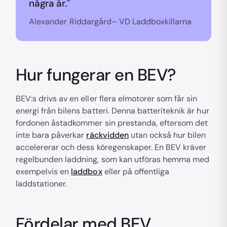
några år."
Alexander Riddargård– VD Laddboxkillarna
Hur fungerar en BEV?
BEV:s drivs av en eller flera elmotorer som får sin
energi från bilens batteri. Denna batteriteknik är hur
fordonen åstadkommer sin prestanda, eftersom det
inte bara påverkar
räckvidden
utan också hur bilen
accelererar och dess köregenskaper. En BEV kräver
regelbunden laddning, som kan utföras hemma med
exempelvis en
laddbox
eller på offentliga
laddstationer.
Fördelar med BEV