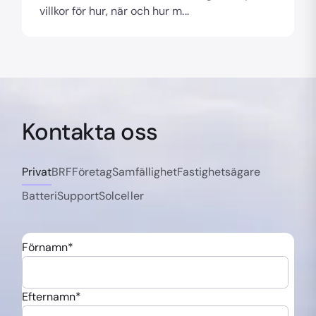
villkor för hur, när och hur m...
Kontakta oss
Privat
BRF
Företag
Samfällighet
Fastighetsägare
Batteri
Support
Solceller
Förnamn
*
Efternamn
*