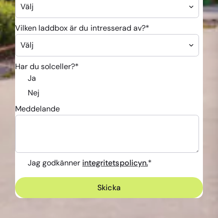
Vilken laddbox är du intresserad av?
*
Har du solceller?
*
Ja
Nej
Meddelande
Jag godkänner
integritetspolicyn.
*