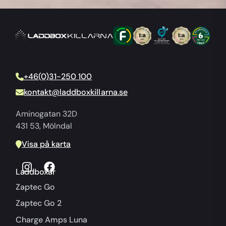
+46(0)31-250 100
kontakt@laddboxkillarna.se
Aminogatan 32D
431 53, Mölndal
Visa på karta
Laddboxar
Zaptec Go
Zaptec Go 2
Charge Amps Luna