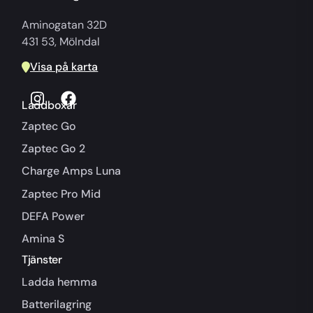
Aminogatan 32D
431 53, Mölndal
Visa på karta
Laddboxar
Zaptec Go
Zaptec Go 2
Charge Amps Luna
Zaptec Pro Mid
DEFA Power
Amina S
Tjänster
Ladda hemma
Batterilagring