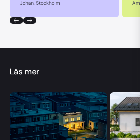
Johan, Stockholm
Am
Läs mer