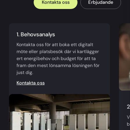
Kontakta oss
Erbjudande
1. Behovsanalys
Kontakta oss för att boka ett digitalt
möte eller platsbesök där vi kartlägger
ert energibehov och budget för att ta
fram den mest lönsamma lösningen för
just dig.
Kontakta oss
2
V
b