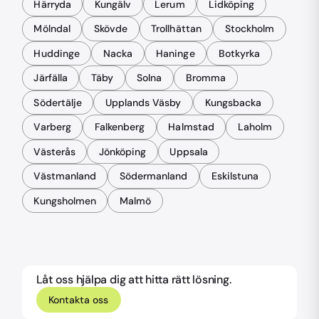
Härryda
Kungälv
Lerum
Lidköping
Mölndal
Skövde
Trollhättan
Stockholm
Huddinge
Nacka
Haninge
Botkyrka
Järfälla
Täby
Solna
Bromma
Södertälje
Upplands Väsby
Kungsbacka
Varberg
Falkenberg
Halmstad
Laholm
Västerås
Jönköping
Uppsala
Västmanland
Södermanland
Eskilstuna
Kungsholmen
Malmö
Låt oss hjälpa dig att hitta rätt lösning.
Kontakta oss