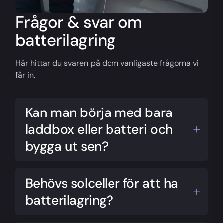
Frågor & svar om
batterilagring
Här hittar du svaren på dom vanligaste frågorna vi
får in.
Kan man börja med bara
laddbox eller batteri och
bygga ut sen?
Det går mycket bra att börja med laddboxen
eller batteriet och utveckla sin anläggning över
Behövs solceller för att ha
tid. Ett tips är att installera laddboxen eller
batterilagring?
batteriet när vi ändå är där. Det sparar både
tid och pengar.
För att vara berättigad avdraget grön teknik på