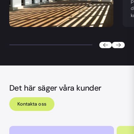
p
d
k
Det här säger våra kunder
Kontakta oss