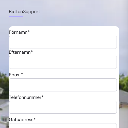
Du som privatperson måste äga, nyttja & bo
i fastigheten där laddboxen/batteriet
Batteri
Support
installeras.
Fastighetsägaren (privatperson) måste
betala fakturan.
Förnamn
*
Om du bor i bostadsrätt eller samfällighet
måste parkeringsplatsen vara Upplåten till
Efternamn
*
bostaden.
Bor du i en hyresfastighet är du ej
berättigad Grön Teknik.
Epost
*
Mer om
Skatteverkets
Grön Teknik
www.skatteverket.se/gronteknik
Telefonnummer
*
bidrag finns
att läsa på:
Gatuadress
*