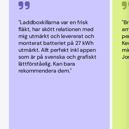
"Laddboxkillarna var en frisk
"B
fläkt, har skött relationen med
ar
mig utmärkt och levererat och
pe
monterat batteriet på 27 kWh
Ke
utmärkt. Allt perfekt inkl appen
mi
som är på svenska och grafiskt
Jo
lättförståelig. Kan bara
rekommendera dem."