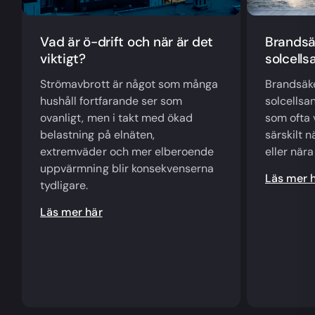
Vad är ö-drift och när är det
Brandsäk
viktigt?
solcells
Strömavbrott är något som många
Brandsäke
hushåll fortfarande ser som
solcellsa
ovanligt, men i takt med ökad
som ofta 
belastning på elnäten,
särskilt n
extremväder och mer elberoende
eller när
uppvärmning blir konsekvenserna
Läs mer 
tydligare.
Läs mer här