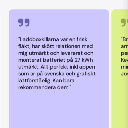
"Laddboxkillarna var en frisk
"B
fläkt, har skött relationen med
ar
mig utmärkt och levererat och
pe
monterat batteriet på 27 kWh
Ke
utmärkt. Allt perfekt inkl appen
mi
som är på svenska och grafiskt
Jo
lättförståelig. Kan bara
rekommendera dem."