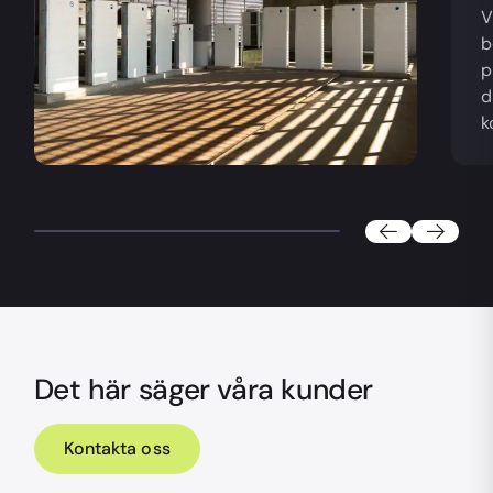
V
b
p
d
k
Det här säger våra kunder
Kontakta oss