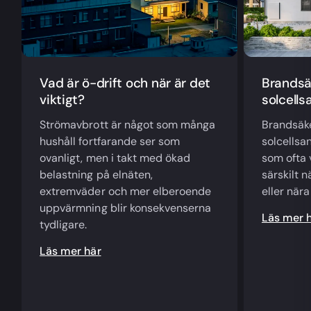
Vad är ö-drift och när är det
Brandsäk
viktigt?
solcells
Strömavbrott är något som många
Brandsäke
hushåll fortfarande ser som
solcellsa
ovanligt, men i takt med ökad
som ofta 
belastning på elnäten,
särskilt n
extremväder och mer elberoende
eller när
uppvärmning blir konsekvenserna
Läs mer 
tydligare.
Läs mer här