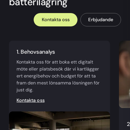
batterilagring
Kontakta oss
Erbjudande
1. Behovsanalys
Kontakta oss för att boka ett digitalt
möte eller platsbesök där vi kartlägger
ert energibehov och budget för att ta
fram den mest lönsamma lösningen för
just dig.
Kontakta oss
2