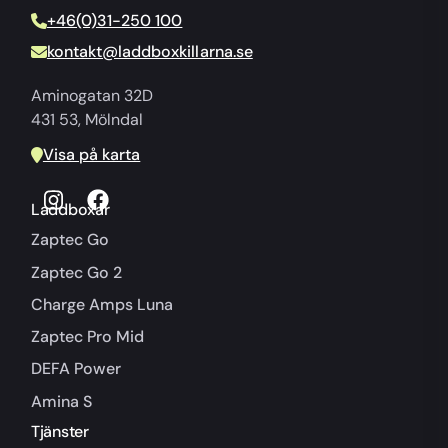
+46(0)31-250 100
kontakt@laddboxkillarna.se
Aminogatan 32D
431 53, Mölndal
Visa på karta
Laddboxar
Zaptec Go
Zaptec Go 2
Charge Amps Luna
Zaptec Pro Mid
DEFA Power
Amina S
Tjänster