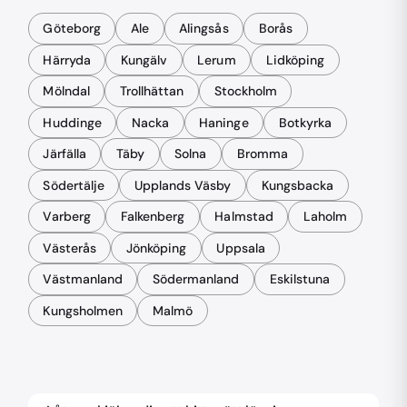
Göteborg
Ale
Alingsås
Borås
Härryda
Kungälv
Lerum
Lidköping
Mölndal
Trollhättan
Stockholm
Huddinge
Nacka
Haninge
Botkyrka
Järfälla
Täby
Solna
Bromma
Södertälje
Upplands Väsby
Kungsbacka
Varberg
Falkenberg
Halmstad
Laholm
Västerås
Jönköping
Uppsala
Västmanland
Södermanland
Eskilstuna
Kungsholmen
Malmö