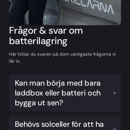
Frågor & svar om
batterilagring
Här hittar du svaren på dom vanligaste frågorna vi
får in.
Kan man börja med bara
laddbox eller batteri och
bygga ut sen?
Det går mycket bra att börja med laddboxen
eller batteriet och utveckla sin anläggning över
Behövs solceller för att ha
tid. Ett tips är att installera laddboxen eller