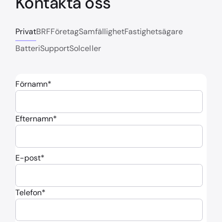
Kontakta oss
Privat
BRF
Företag
Samfällighet
Fastighetsägare
Batteri
Support
Solceller
Förnamn
*
Efternamn
*
E-post
*
Telefon
*