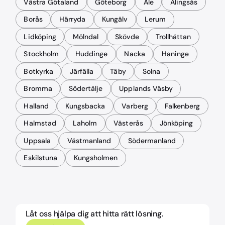
Västra Götaland
Göteborg
Ale
Alingsås
Borås
Härryda
Kungälv
Lerum
Lidköping
Mölndal
Skövde
Trollhättan
Stockholm
Huddinge
Nacka
Haninge
Botkyrka
Järfälla
Täby
Solna
Bromma
Södertälje
Upplands Väsby
Halland
Kungsbacka
Varberg
Falkenberg
Halmstad
Laholm
Västerås
Jönköping
Uppsala
Västmanland
Södermanland
Eskilstuna
Kungsholmen
Låt oss hjälpa dig att hitta rätt lösning.