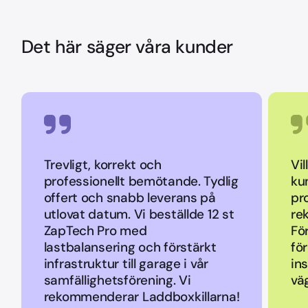
Det här säger våra kunder
Trevligt, korrekt och
Vil
professionellt bemötande. Tydlig
ku
offert och snabb leverans på
pr
utlovat datum. Vi beställde 12 st
re
ZapTech Pro med
Fö
lastbalansering och förstärkt
fö
infrastruktur till garage i vår
ins
samfällighetsförening. Vi
vä
rekommenderar Laddboxkillarna!