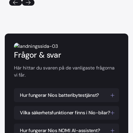
Frågor & svar
Här hittar du svaren på de vanligaste frågorna
vi får.
Hur fungerar Nios batteribytestjänst?
Nio erbjuder en unik batteribytestjänst
som gör det möjligt att byta ut bilens
Vilka säkerhetsfunktioner finns i Nio-bilar?
batteri på bara några minuter. Vid en
Nio-bilar är utrustade med en rad
batteribytesstation kör du in bilen, och en
avancerade säkerhetsfunktioner. Dessa
Hur fungerar Nios NOMI AI-assistent?