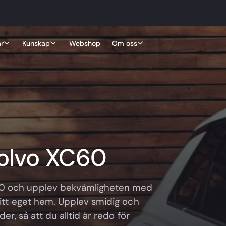
r
Kunskap
Webshop
Om oss
Volvo XC60
60 och upplev bekvämligheten med
 ditt eget hem. Upplev smidig och
er, så att du alltid är redo för