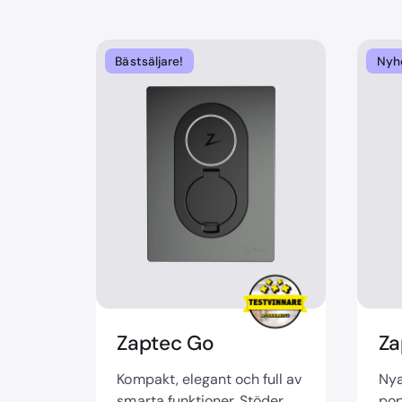
Bästsäljare!
Nyh
Zaptec Go
Za
Kompakt, elegant och full av
Nya
smarta funktioner. Stöder
pop