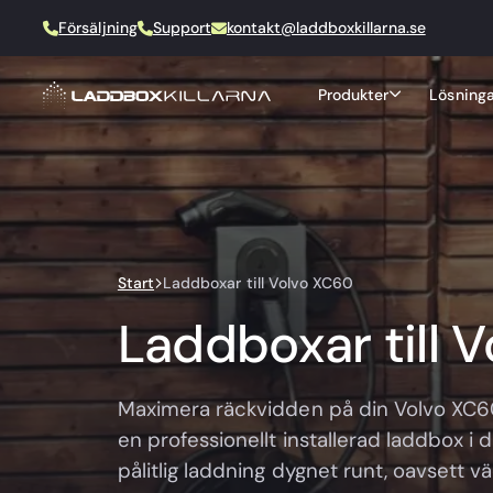
Försäljning
Support
kontakt@laddboxkillarna.se
Produkter
Lösninga
Start
Laddboxar till Volvo XC60
Laddboxar till 
Maximera räckvidden på din Volvo XC
en professionellt installerad laddbox i
pålitlig laddning dygnet runt, oavsett väd