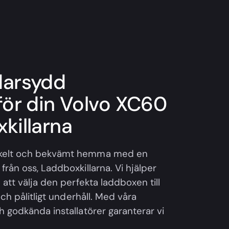
darsydd
för din Volvo XC60
killarna
nkelt och bekvämt hemma med en
rån oss, Laddboxkillarna. Vi hjälper
 att välja den perfekta laddboxen till
och pålitligt underhåll. Med våra
h godkända installatörer garanterar vi