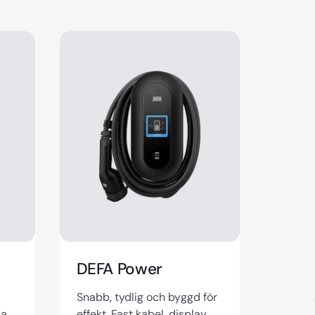
DEFA Power
Snabb, tydlig och byggd för
la
effekt. Fast kabel, display