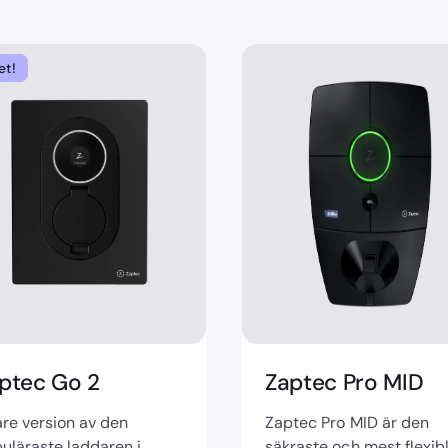
et!
ptec Go 2
Zaptec Pro MID
re version av den
Zaptec Pro MID är den
uläraste laddaren i
säkraste och mest flexib